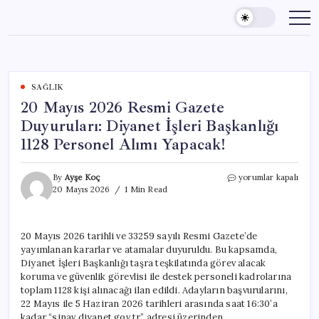
Skip
to
content
SAĞLIK
20 Mayıs 2026 Resmi Gazete
Duyuruları: Diyanet İşleri Başkanlığı
1128 Personel Alımı Yapacak!
20
By
Ayşe Koç
yorumlar kapalı
Mayıs
20 Mayıs 2026
1 Min Read
2026
Resmi
Gazete
20 Mayıs 2026 tarihli ve 33259 sayılı Resmi Gazete’de
Duyuruları:
yayımlanan kararlar ve atamalar duyuruldu. Bu kapsamda,
Diyanet
İşleri
Diyanet İşleri Başkanlığı taşra teşkilatında görev alacak
Başkanlığı
koruma ve güvenlik görevlisi ile destek personeli kadrolarına
1128
toplam 1128 kişi alınacağı ilan edildi. Adayların başvurularını,
Personel
22 Mayıs ile 5 Haziran 2026 tarihleri arasında saat 16:30’a
Alımı
kadar “sinav.diyanet.gov.tr” adresi üzerinden