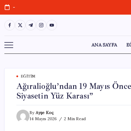
Skip
-
to
content
https://www.facebook.com/
https://twitter.com/
https://t.me/
https://www.instagram.com/
https://youtube.com/
ANA SAYFA
E
EĞITIM
Ağıralioğlu’ndan 19 Mayıs Önce
Siyasetin Yüz Karası”
By
Ayşe Koç
14 Mayıs 2026
2 Min Read