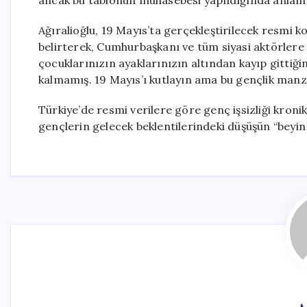
ancak bu tablonun muhasebesi yapıldığında anlam 
Ağıralioğlu, 19 Mayıs’ta gerçekleştirilecek resmi 
belirterek, Cumhurbaşkanı ve tüm siyasi aktörlere
çocuklarınızın ayaklarınızın altından kayıp gittiğini
kalmamış. 19 Mayıs’ı kutlayın ama bu gençlik manza
Türkiye’de resmi verilere göre genç işsizliği kron
gençlerin gelecek beklentilerindeki düşüşün “beyin