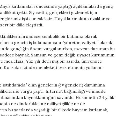
Sert
 Mayıs kutlamaları öncesinde yaptığı açıklamalarda genç
İfade:
a dikkat çekti. Siyasetin, gerçekleri gizlemek için
“Gençlik
nçlerimiz işsiz, mesleksiz. Hayal kurmaktan uzaklar ve
Manzarası
ert bir dille eleştirdi.
Siyasetin
Yüz
etkinliklerinin sadece sembolik bir kutlama olarak
Karası”
nlarca gencin iş bulamamasını “yönetim zafiyeti” olarak
için
fesinde gençliğin önemi vurgulanırken, mevcut durumun bu
ayıs sadece bayrak, Samsun ve gemi değil; siyaset kurumunun
e mesleksiz. Yüz yılı devirmiş bir asırda, üniversite
r. Korkular içinde memleketi terk etmenin yollarını
 ne istihdamda” olan gençlerin (ev gençleri) durumuna
hlikelerine vurgu yaptı. İnternet bağımlılığı ve madde
 kalmasından kaynaklandığını savundu. Hükümetin 24 yıllık
nin ne dindarlıkla, ne milliyetçilikle ne de
erin bu şartlarda yaşadığı bir ülkede bayram kutlamak,