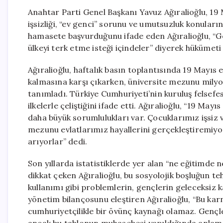
Anahtar Parti Genel Başkanı Yavuz Ağıralioğlu, 19
işsizliği, “ev genci” sorunu ve umutsuzluk konuların
hamasete başvurduğunu ifade eden Ağıralioğlu, “Ge
ülkeyi terk etme isteği içindeler” diyerek hükümeti s
Ağıralioğlu, haftalık basın toplantısında 19 Mayıs 
kalmasına karşı çıkarken, üniversite mezunu milyo
tanımladı. Türkiye Cumhuriyeti’nin kuruluş felse
ilkelerle çeliştiğini ifade etti. Ağıralioğlu, “19 M
daha büyük sorumlulukları var. Çocuklarımız işsiz v
mezunu evlatlarımız hayallerini gerçekleştiremiyo
arıyorlar” dedi.
Son yıllarda istatistiklerde yer alan “ne eğitimde
dikkat çeken Ağıralioğlu, bu sosyolojik boşluğun te
kullanımı gibi problemlerin, gençlerin geleceksiz
yönetim bilançosunu eleştiren Ağıralioğlu, “Bu karne
cumhuriyetçilikle bir övünç kaynağı olamaz. Gençl