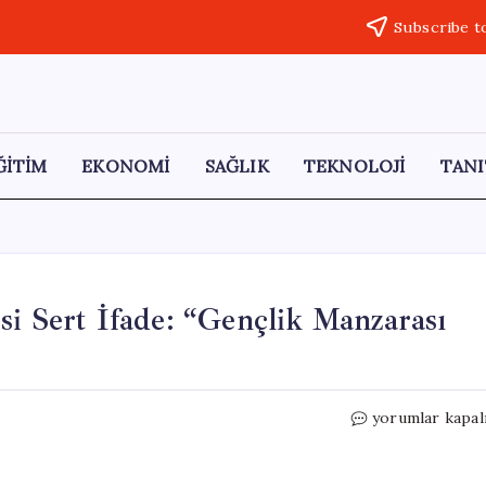
Subscribe t
ĞİTİM
EKONOMİ
SAĞLIK
TEKNOLOJİ
TANI
si Sert İfade: “Gençlik Manzarası
Ağıralioğlu’nda
yorumlar kapal
19
Mayıs
Öncesi