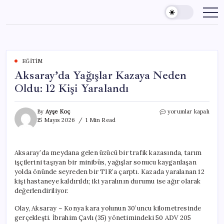
Skip
to
content
EĞITIM
Aksaray’da Yağışlar Kazaya Neden
Oldu: 12 Kişi Yaralandı
Aksaray’da
By
Ayşe Koç
yorumlar kapalı
Yağışlar
15 Mayıs 2026
1 Min Read
Kazaya
Neden
Oldu:
Aksaray’da meydana gelen üzücü bir trafik kazasında, tarım
12
işçilerini taşıyan bir minibüs, yağışlar sonucu kayganlaşan
Kişi
Yaralandı
yolda önünde seyreden bir TIR’a çarptı. Kazada yaralanan 12
için
kişi hastaneye kaldırıldı; iki yaralının durumu ise ağır olarak
değerlendiriliyor.
Olay, Aksaray – Konya kara yolunun 30’uncu kilometresinde
gerçekleşti. İbrahim Çavlı (35) yönetimindeki 50 ADV 205