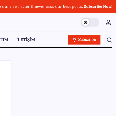
o our newsletter & never miss our best posts.
Subscribe Now!
TIM
İLETİŞİM
Subscribe
SON YAZILAR
ı
ABD’de gümrük vergisi krizi yargıya taşındı:
25 eyaletten Trump yönetimine dev dava