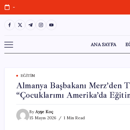
Skip
-
to
content
https://www.facebook.com/
https://twitter.com/
https://t.me/
https://www.instagram.com/
https://youtube.com/
ANA SAYFA
E
EĞITIM
Almanya Başbakanı Merz’den T
“Çocuklarımı Amerika’da Eği
By
Ayşe Koç
15 Mayıs 2026
1 Min Read