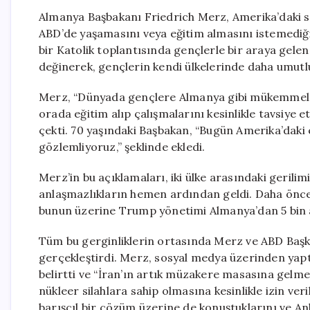
Almanya Başbakanı Friedrich Merz, Amerika’daki so
ABD’de yaşamasını veya eğitim almasını istemediğin
bir Katolik toplantısında gençlerle bir araya gel
değinerek, gençlerin kendi ülkelerinde daha umutlu
Merz, “Dünyada gençlere Almanya gibi mükemmel fı
orada eğitim alıp çalışmalarını kesinlikle tavsiye 
çekti. 70 yaşındaki Başbakan, “Bugün Amerika’daki en
gözlemliyoruz,” şeklinde ekledi.
Merz’in bu açıklamaları, iki ülke arasındaki geril
anlaşmazlıkların hemen ardından geldi. Daha önce 
bunun üzerine Trump yönetimi Almanya’dan 5 bin a
Tüm bu gerginliklerin ortasında Merz ve ABD Baş
gerçekleştirdi. Merz, sosyal medya üzerinden yapt
belirtti ve “İran’ın artık müzakere masasına gelm
nükleer silahlara sahip olmasına kesinlikle izin ver
barışçıl bir çözüm üzerine de konuştuklarını ve 