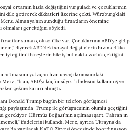
Üzen
syal ortamın hızla değiştiğini vurguladı ve çocuklarının
Açıklamalar:
i dile getirerek dikkatleri üzerine çekti. Würzburg’daki
“Çocuklarımı
en Merz, Almanya’nın sunduğu fırsatların önemine
Amerika’da
 olmaları gerektiğini söyledi.
Eğitime
Göndermem”
rsatlar sunan çok az ülke var. Çocuklarıma ABD’ye gidip
için
etmem,” diyerek ABD’deki sosyal değişimlerin hızına dikkat
 iyi eğitimli bireylerin bile iş bulmakta zorluk çektiğini
imin artmasına yol açan İran savaşı konusundaki
Merz, “İran, ABD’yi küçümsüyor” ifadesini kullanmış ve
sker çekme kararı almıştı.
kanı Donald Trump bugün bir telefon görüşmesi
ığı paylaşımda, Trump ile görüşmesinin olumlu geçtiğini
esi gerekiyor. Hürmüz Boğazı’nın açılması şart. Tahran’ın
ilmemeli,” ifadelerini kullandı. Merz, ayrıca Ukrayna’da
Ankara’da yapılacak NATO Zirvesi öncesinde koordinasyon