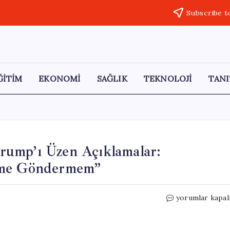
Subscribe t
ĞİTİM
EKONOMİ
SAĞLIK
TEKNOLOJİ
TANI
rump’ı Üzen Açıklamalar:
time Göndermem”
Almanya
yorumlar kapal
Başbakanı
Merz’den
Trump’ı