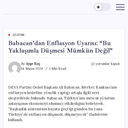
Skip
to
content
EĞITIM
Babacan’dan Enflasyon Uyarısı: “Bu
Yaklaşımla Düşmesi Mümkün Değil”
Babacan’dan
By
Ayşe Koç
yorumlar kapalı
Enflasyon
14 Mayıs 2026
1 Min Read
Uyarısı:
“Bu
Yaklaşımla
DEVA Partisi Genel Başkanı Ali Babacan, Merkez Bankası’nın
Düşmesi
enflasyon hedefine yönelik yaptığı artışla ilgili sert
Mümkün
Değil”
eleştirilerde bulundu. Babacan, Türkiye’nin mevcut yönetim
için
anlayışının ekonomiyi olumsuz etkilediğini belirterek,
“Başkanlık sisteminin hayata geçtiği günden bu yana
Türkiye’de enflasyon düşmedi, düşmeyecek” ifadelerini
kullandı.