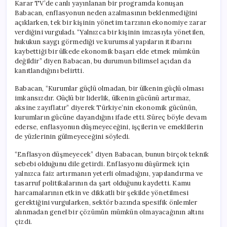
Karar TV’de canlı yayınlanan bir programda konuşan
Babacan, enflasyonun neden azalmasının beklenmediğini
açıklarken, tek bir kişinin yönetim tarzının ekonomiye zarar
verdiğini vurguladı. “Yalnızca bir kişinin imzasıyla yönetilen,
hukukun saygı görmediği ve kurumsal yapıların itibarını
kaybettiği bir ülkede ekonomik başarı elde etmek mümkün
değildir” diyen Babacan, bu durumun bilimsel açıdan da
kanıtlandığını belirtti.
Babacan, “Kurumlar güçlü olmadan, bir ülkenin güçlü olması
imkansızdır. Güçlü bir liderlik, ülkenin gücünü artırmaz,
aksine zayıflatır” diyerek Türkiye’nin ekonomik gücünün,
kurumların gücüne dayandığını ifade etti. Süreç böyle devam
ederse, enflasyonun düşmeyeceğini, işçilerin ve emeklilerin
de yüzlerinin gülmeyeceğini söyledi.
“Enflasyon düşmeyecek” diyen Babacan, bunun birçok teknik
sebebi olduğunu dile getirdi. Enflasyonu düşürmek için
yalnızca faiz artırmanın yeterli olmadığını, yapılandırma ve
tasarruf politikalarının da şart olduğunu kaydetti. Kamu
harcamalarının etkin ve dikkatli bir şekilde yönetilmesi
gerektiğini vurgularken, sektör bazında spesifik önlemler
alınmadan genel bir çözümün mümkün olmayacağının altını
çizdi.