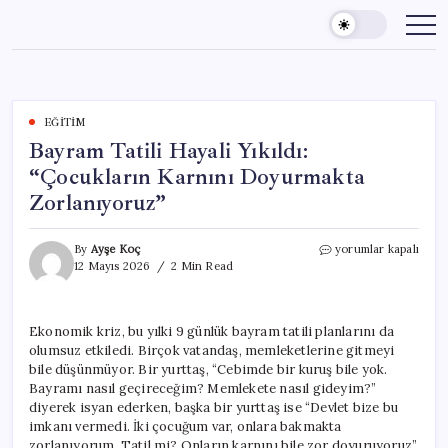
Skip
to
content
EĞITIM
Bayram Tatili Hayali Yıkıldı:
“Çocukların Karnını Doyurmakta
Zorlanıyoruz”
Bayram
By
Ayşe Koç
yorumlar kapalı
Tatili
12 Mayıs 2026
2 Min Read
Hayali
Yıkıldı:
“Çocukların
Ekonomik kriz, bu yılki 9 günlük bayram tatili planlarını da
Karnını
olumsuz etkiledi. Birçok vatandaş, memleketlerine gitmeyi
Doyurmakta
Zorlanıyoruz”
bile düşünmüyor. Bir yurttaş, “Cebimde bir kuruş bile yok.
için
Bayramı nasıl geçireceğim? Memlekete nasıl gideyim?”
diyerek isyan ederken, başka bir yurttaş ise “Devlet bize bu
imkanı vermedi. İki çocuğum var, onlara bakmakta
zorlanıyorum. Tatil mi? Onların karnını bile zor doyuruyoruz”