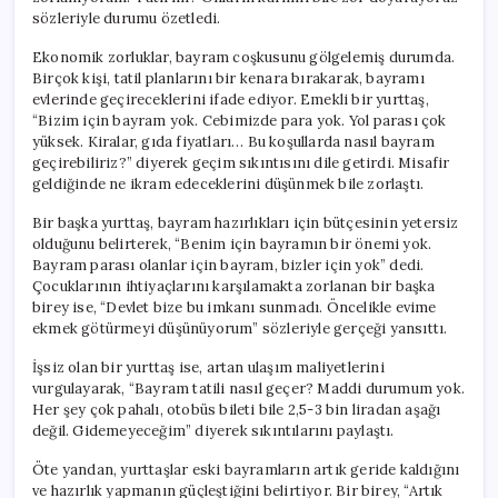
sözleriyle durumu özetledi.
Ekonomik zorluklar, bayram coşkusunu gölgelemiş durumda.
Birçok kişi, tatil planlarını bir kenara bırakarak, bayramı
evlerinde geçireceklerini ifade ediyor. Emekli bir yurttaş,
“Bizim için bayram yok. Cebimizde para yok. Yol parası çok
yüksek. Kiralar, gıda fiyatları… Bu koşullarda nasıl bayram
geçirebiliriz?” diyerek geçim sıkıntısını dile getirdi. Misafir
geldiğinde ne ikram edeceklerini düşünmek bile zorlaştı.
Bir başka yurttaş, bayram hazırlıkları için bütçesinin yetersiz
olduğunu belirterek, “Benim için bayramın bir önemi yok.
Bayram parası olanlar için bayram, bizler için yok” dedi.
Çocuklarının ihtiyaçlarını karşılamakta zorlanan bir başka
birey ise, “Devlet bize bu imkanı sunmadı. Öncelikle evime
ekmek götürmeyi düşünüyorum” sözleriyle gerçeği yansıttı.
İşsiz olan bir yurttaş ise, artan ulaşım maliyetlerini
vurgulayarak, “Bayram tatili nasıl geçer? Maddi durumum yok.
Her şey çok pahalı, otobüs bileti bile 2,5-3 bin liradan aşağı
değil. Gidemeyeceğim” diyerek sıkıntılarını paylaştı.
Öte yandan, yurttaşlar eski bayramların artık geride kaldığını
ve hazırlık yapmanın güçleştiğini belirtiyor. Bir birey, “Artık