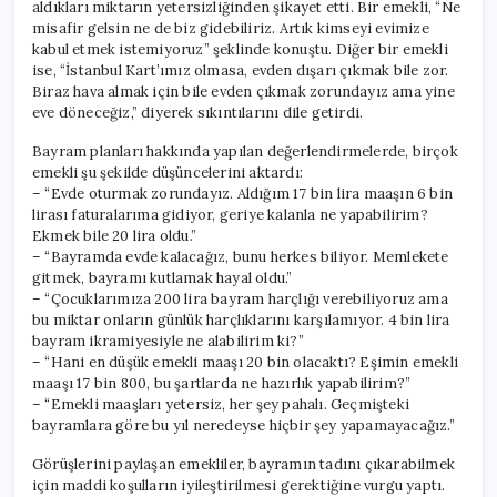
aldıkları miktarın yetersizliğinden şikayet etti. Bir emekli, “Ne
misafir gelsin ne de biz gidebiliriz. Artık kimseyi evimize
kabul etmek istemiyoruz” şeklinde konuştu. Diğer bir emekli
ise, “İstanbul Kart’ımız olmasa, evden dışarı çıkmak bile zor.
Biraz hava almak için bile evden çıkmak zorundayız ama yine
eve döneceğiz,” diyerek sıkıntılarını dile getirdi.
Bayram planları hakkında yapılan değerlendirmelerde, birçok
emekli şu şekilde düşüncelerini aktardı:
– “Evde oturmak zorundayız. Aldığım 17 bin lira maaşın 6 bin
lirası faturalarıma gidiyor, geriye kalanla ne yapabilirim?
Ekmek bile 20 lira oldu.”
– “Bayramda evde kalacağız, bunu herkes biliyor. Memlekete
gitmek, bayramı kutlamak hayal oldu.”
– “Çocuklarımıza 200 lira bayram harçlığı verebiliyoruz ama
bu miktar onların günlük harçlıklarını karşılamıyor. 4 bin lira
bayram ikramiyesiyle ne alabilirim ki?”
– “Hani en düşük emekli maaşı 20 bin olacaktı? Eşimin emekli
maaşı 17 bin 800, bu şartlarda ne hazırlık yapabilirim?”
– “Emekli maaşları yetersiz, her şey pahalı. Geçmişteki
bayramlara göre bu yıl neredeyse hiçbir şey yapamayacağız.”
Görüşlerini paylaşan emekliler, bayramın tadını çıkarabilmek
için maddi koşulların iyileştirilmesi gerektiğine vurgu yaptı.