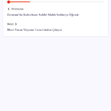
Previous
Erzurum’da Kahvehane Sahibi Silahlı Saldırıya Uğradı
Next
Mavi Vatan Vizyonu Cezaevinden Çıkıyor
SON YAZILAR
MEB 2026-2027 ortaokul kayıtları ne zaman
başlıyor? Ortaokul kayıtları nasıl yapılır?
Köprülere talip olan Fransız şirket komşunun