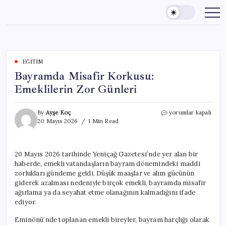
Skip
to
content
EĞITIM
Bayramda Misafir Korkusu:
Emeklilerin Zor Günleri
Bayramda
By
Ayşe Koç
yorumlar kapalı
Misafir
20 Mayıs 2026
1 Min Read
Korkusu:
Emeklilerin
Zor
20 Mayıs 2026 tarihinde Yeniçağ Gazetesi’nde yer alan bir
Günleri
haberde, emekli vatandaşların bayram dönemindeki maddi
için
zorlukları gündeme geldi. Düşük maaşlar ve alım gücünün
giderek azalması nedeniyle birçok emekli, bayramda misafir
ağırlama ya da seyahat etme olanağının kalmadığını ifade
ediyor.
Eminönü’nde toplanan emekli bireyler, bayram harçlığı olarak