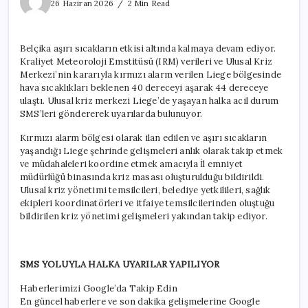
44
26 Haziran 2026
2 Min Read
dereceyi
gördü
için
Belçika aşırı sıcakların etkisi altında kalmaya devam ediyor.
Kraliyet Meteoroloji Emstitüsü (IRM) verileri ve Ulusal Kriz
Merkezi’nin kararıyla kırmızı alarm verilen Liege bölgesinde
hava sıcaklıkları beklenen 40 dereceyi aşarak 44 dereceye
ulaştı. Ulusal kriz merkezi Liege’de yaşayan halka acil durum
SMS’leri göndererek uyarılarda bulunuyor.
Kırmızı alarm bölgesi olarak ilan edilen ve aşırı sıcakların
yaşandığı Liege şehrinde gelişmeleri anlık olarak takip etmek
ve müdahaleleri koordine etmek amacıyla İl emniyet
müdürlüğü binasında kriz masası oluşturulduğu bildirildi.
Ulusal kriz yönetimi temsilcileri, belediye yetkilileri, sağlık
ekipleri koordinatörleri ve itfaiye temsilcilerinden oluştuğu
bildirilen kriz yönetimi gelişmeleri yakından takip ediyor.
SMS YOLUYLA HALKA UYARILAR YAPILIYOR
Haberlerimizi Google’da Takip Edin
En güncel haberlere ve son dakika gelişmelerine Google