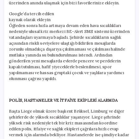
üzerinden anında ulaşmak için bizi favorilerinize ekleyin.
Google’da tercih edilen
kaynak olarak ekleyin
Öğleden sonra hızla artmaya devam eden hava sıcaklıkları
nedeniyle ulusal kriz merkezi BE-Alert SMS sistemi üzerinden
vatandaşları uyarmaya başladı. Şehirde sıcaklıkların sağlık
açısından riskli seviyelere ulaştığı bildirilen mesajlarda
zorunlu olmadıkça dışarıya çıkılmaması ve çıkılması halinde
mutlaka yanında su bulundurulması istendi. Ardından
gönderilen yeni mesajlarda evlerde pencere ve perdelerin
kapalı tutulması, hafif yiyeceklerle beslenilmesi, spor
yapılmaması ve hassas gruptaki çocuk ve yaşlılara yardımcı
olunması çağrısı yapıldı.
POLİS, HASTANELER VE İTFAİYE EKİPLERİ ALARMDA
Başta Liege olmak üzere başkent Brüksel, Limburg ve diğer
şehirlerde de yüksek sıcaklıklar yaşanıyor. Liege şehrinde
yüksek risk nedeniyle tek bir kriz masasından koordine
edilen polis, itfaiye ve sağlık ekipleri çağrılara hızlı cevap
vermek için alarmda bekliyor. Hastanelerde ise şimdiye kadar