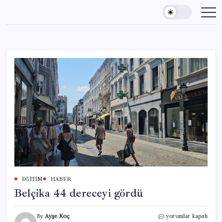
Skip
to
content
EĞITIM
HABER
Belçika 44 dereceyi gördü
Belçika
By
Ayşe Koç
yorumlar kapalı