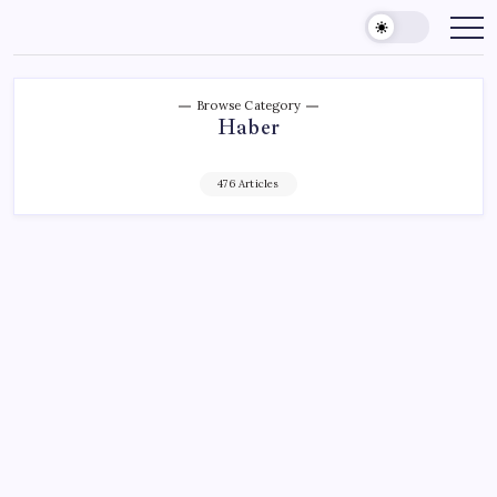
Skip
to
content
Browse Category
Haber
476 Articles