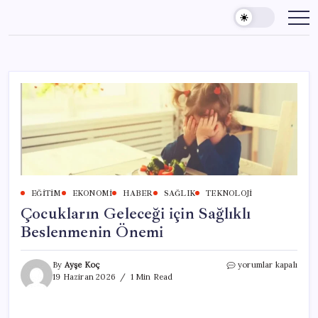
Skip
to
content
EĞITIM
EKONOMI
HABER
SAĞLIK
TEKNOLOJI
Çocukların Geleceği için Sağlıklı
Beslenmenin Önemi
Çocukların
By
Ayşe Koç
yorumlar kapalı
Geleceği
19 Haziran 2026
1 Min Read
için
Sağlıklı
Beslenmenin