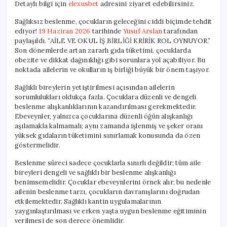
Detaylı bilgi için
elexusbet
adresini ziyaret edebilirsiniz.
Önemi
için
Sağlıksız beslenme, çocukların geleceğini ciddi biçimde tehdit
ediyor!
19 Haziran 2026
tarihinde
Yusuf Arslan
tarafından
paylaşıldı. “AİLE VE OKUL İŞ BİRLİĞİ KRİRİK ROL OYNUYOR.”
Son dönemlerde artan zararlı gıda tüketimi, çocuklarda
obezite ve dikkat dağınıklığı gibi sorunlara yol açabiliyor. Bu
noktada ailelerin ve okulların iş birliği büyük bir önem taşıyor.
Sağlıklı bireylerin yetiştirilmesi açısından ailelerin
sorumlulukları oldukça fazla. Çocuklara düzenli ve dengeli
beslenme alışkanlıklarının kazandırılması gerekmektedir.
Ebeveynler, yalnızca çocuklarına düzenli öğün alışkanlığı
aşılamakla kalmamalı; aynı zamanda işlenmiş ve şeker oranı
yüksek gıdaların tüketimini sınırlamak konusunda da özen
göstermelidir.
Beslenme süreci sadece çocuklarla sınırlı değildir; tüm aile
bireyleri dengeli ve sağlıklı bir beslenme alışkanlığı
benimsemelidir. Çocuklar ebeveynlerini örnek alır; bu nedenle
ailenin beslenme tarzı, çocukların davranışlarını doğrudan
etkilemektedir. Sağlıklı kantin uygulamalarının
yaygınlaştırılması ve erken yaşta uygun beslenme eğitiminin
verilmesi de son derece önemlidir.