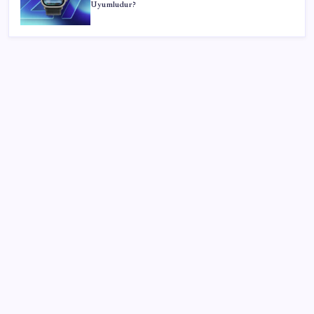
Uyumludur?
SON YAZILAR
MEB 2026-2027 ortaokul kayıtları ne zaman
başlıyor? Ortaokul kayıtları nasıl yapılır?
Köprülere talip olan Fransız şirket komşunun
elektriğini döşüyor
MHP’li Feti Yıldız’dan ‘çerçeve yasa’ açıklaması: IRA
ve FARC örnekleri dikkat çekti