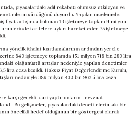
Toplamda
antıda, piyasalardaki adil rekabeti olumsuz etkileyen ve
389
 denetimlerin sürdüğünü duyurdu. Yapılan incelemeler
Milyon
iş fiyat artışında bulunan 13 işletmeye toplam 9 milyon
TL
it ürünlerinde tarifelere aykırı hareket eden 75 işletmeye
Ceza
di.
Uygulandı
için
na yönelik ithalat kısıtlamalarının ardından yerel e-
 üzerine 840 işletmeye toplamda 151 milyon 718 bin 280 lira
rındaki olağanüstü artışlar nedeniyle yapılan denetimler
6,5 lira ceza kesildi. Haksız Fiyat Değerlendirme Kurulu,
tışları nedeniyle 389 milyon 430 bin 962,5 lira ceza
ere karşı gerekli idari yaptırımların, mevzuat
landı. Bu gelişmeler, piyasalardaki denetimlerin sıkı bir
ının öncelikli hedef olduğunun bir göstergesi olarak