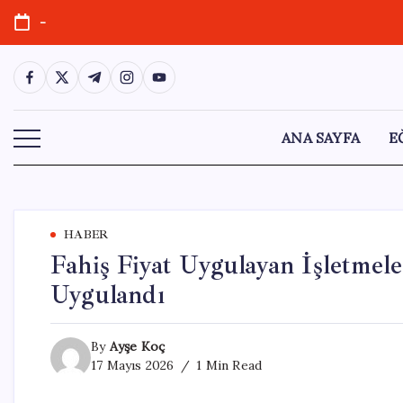
Skip
-
to
content
https://www.facebook.com/
https://twitter.com/
https://t.me/
https://www.instagram.com/
https://youtube.com/
ANA SAYFA
E
HABER
Fahiş Fiyat Uygulayan İşletme
Uygulandı
By
Ayşe Koç
17 Mayıs 2026
1 Min Read