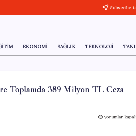
Subscribe t
ĞİTİM
EKONOMİ
SAĞLIK
TEKNOLOJİ
TANI
lere Toplamda 389 Milyon TL Ceza
Fahiş
yorumlar kapal
Fiyat
Uygulayan
İşletmelere