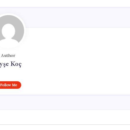
Author
yşe Koç
Follow Me