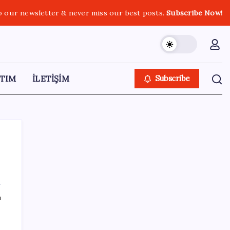
o our newsletter & never miss our best posts.
Subscribe Now!
TIM
İLETİŞİM
Subscribe
SON YAZILAR
ı
LGS ek tercih 1. nakil başvuruları ne zaman
bitiyor? LGS 2. nakil başvuruları ne zaman?