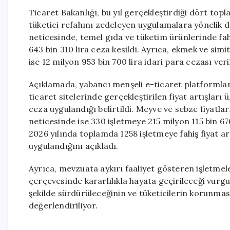
Ticaret Bakanlığı, bu yıl gerçekleştirdiği dört topl
tüketici refahını zedeleyen uygulamalara yönelik
neticesinde, temel gıda ve tüketim ürünlerinde fah
643 bin 310 lira ceza kesildi. Ayrıca, ekmek ve sim
ise 12 milyon 953 bin 700 lira idari para cezası veril
Açıklamada, yabancı menşeli e-ticaret platformları
ticaret sitelerinde gerçekleştirilen fiyat artışları
ceza uygulandığı belirtildi. Meyve ve sebze fiyatla
neticesinde ise 330 işletmeye 215 milyon 115 bin 67
2026 yılında toplamda 1258 işletmeye fahiş fiyat ar
uygulandığını açıkladı.
Ayrıca, mevzuata aykırı faaliyet gösteren işletmel
çerçevesinde kararlılıkla hayata geçirileceği vurgu
şekilde sürdürüleceğinin ve tüketicilerin korunmas
değerlendiriliyor.