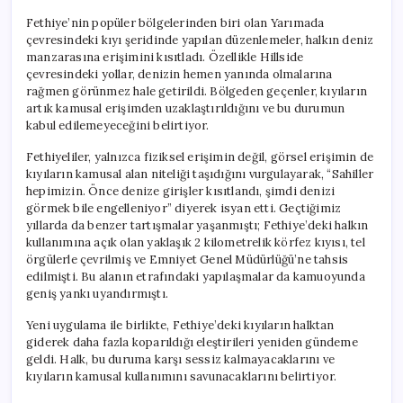
Fethiye’nin popüler bölgelerinden biri olan Yarımada
çevresindeki kıyı şeridinde yapılan düzenlemeler, halkın deniz
manzarasına erişimini kısıtladı. Özellikle Hillside
çevresindeki yollar, denizin hemen yanında olmalarına
rağmen görünmez hale getirildi. Bölgeden geçenler, kıyıların
artık kamusal erişimden uzaklaştırıldığını ve bu durumun
kabul edilemeyeceğini belirtiyor.
Fethiyeliler, yalnızca fiziksel erişimin değil, görsel erişimin de
kıyıların kamusal alan niteliği taşıdığını vurgulayarak, “Sahiller
hepimizin. Önce denize girişler kısıtlandı, şimdi denizi
görmek bile engelleniyor” diyerek isyan etti. Geçtiğimiz
yıllarda da benzer tartışmalar yaşanmıştı; Fethiye’deki halkın
kullanımına açık olan yaklaşık 2 kilometrelik körfez kıyısı, tel
örgülerle çevrilmiş ve Emniyet Genel Müdürlüğü’ne tahsis
edilmişti. Bu alanın etrafındaki yapılaşmalar da kamuoyunda
geniş yankı uyandırmıştı.
Yeni uygulama ile birlikte, Fethiye’deki kıyıların halktan
giderek daha fazla koparıldığı eleştirileri yeniden gündeme
geldi. Halk, bu duruma karşı sessiz kalmayacaklarını ve
kıyıların kamusal kullanımını savunacaklarını belirtiyor.