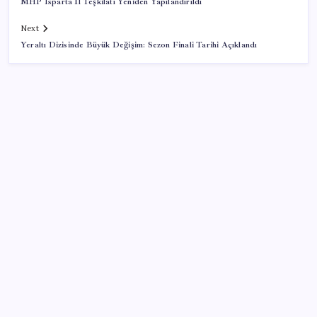
MHP Isparta İl Teşkilatı Yeniden Yapılandırıldı
Next
Yeraltı Dizisinde Büyük Değişim: Sezon Finali Tarihi Açıklandı
SON YAZILAR
Pezeşkiyan: Teslim olmaya zorlanırsak savaşırız,
boyun eğmeyiz
Halkbank, ikincil halka arz süreci başlattı
Porsche yöneticisinden Volkswagen’e maliyetleri
hızla düşürme çağrısı