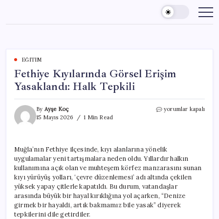
Skip
to
content
EĞITIM
Fethiye Kıyılarında Görsel Erişim
Yasaklandı: Halk Tepkili
Fethiye
By
Ayşe Koç
yorumlar kapalı
Kıyılarında
15 Mayıs 2026
1 Min Read
Görsel
Erişim
Yasaklandı:
Muğla’nın Fethiye ilçesinde, kıyı alanlarına yönelik
Halk
uygulamalar yeni tartışmalara neden oldu. Yıllardır halkın
Tepkili
için
kullanımına açık olan ve muhteşem körfez manzarasını sunan
kıyı yürüyüş yolları, ‘çevre düzenlemesi’ adı altında çekilen
yüksek yapay çitlerle kapatıldı. Bu durum, vatandaşlar
arasında büyük bir hayal kırıklığına yol açarken, “Denize
girmek bir hayaldi, artık bakmamız bile yasak” diyerek
tepkilerini dile getirdiler.