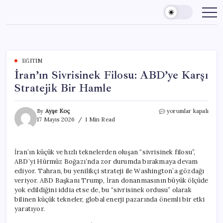
Skip
to
content
EĞITIM
İran’ın Sivrisinek Filosu: ABD’ye Karşı
Stratejik Bir Hamle
İran’ın
By
Ayşe Koç
yorumlar kapalı
Sivrisinek
17 Mayıs 2026
1 Min Read
Filosu:
ABD’ye
Karşı
İran’ın küçük ve hızlı teknelerden oluşan “sivrisinek filosu”,
Stratejik
ABD’yi Hürmüz Boğazı’nda zor durumda bırakmaya devam
Bir
Hamle
ediyor. Tahran, bu yenilikçi strateji ile Washington’a gözdağı
için
veriyor. ABD Başkanı Trump, İran donanmasının büyük ölçüde
yok edildiğini iddia etse de, bu “sivrisinek ordusu” olarak
bilinen küçük tekneler, global enerji pazarında önemli bir etki
yaratıyor.