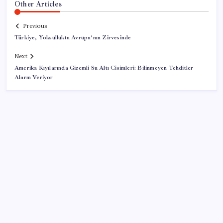
Other Articles
Previous
Türkiye, Yoksullukta Avrupa’nın Zirvesinde
Next
Amerika Kıyılarında Gizemli Su Altı Cisimleri: Bilinmeyen Tehditler
Alarm Veriyor
SON YAZILAR
Pezeşkiyan: Teslim olmaya zorlanırsak savaşırız,
boyun eğmeyiz