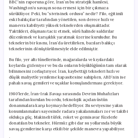
BBC’nin raporuna göre, İran’ın bu stratejik hamlesi,
Washington’u savaşın sona ermesi için bir çıkmaza
sürüklüyor. Peki, bu “sivrisinek ordusu” nedir? Filo, eğitimli
eski balıkçılar tarafından yönetilen, son derece hızlı ve
manevra kabiliyeti yüksek teknelerden oluşmaktadır.
Taktikleri, düşmanı taciz etmek, sürü halinde saldırılar
düzenlemek ve karışıklık yaratmak üzerine kuruludur. Bu
teknelerin bir kısmı, İran’da üretilirken, bazıları balıkçı
teknelerinin dönüştürülmesiyle elde edilmiştir.
Bu filo, yer altı tünellerinde, mağaralarda ve kıyılardaki
koylarda gizleniyor ve bu da onların büyüklüğünün tam olarak
bilinmesini zorlaştırıyor. İran, kaybettiği tekneleri hızlı ve
düşük maliyetle yenileme kapasitesine sahipken, ABD’nin ise
pahalı savaş gemileri ve uçaklar konuşlandırması gerekiyor.
1980’lerde, İran-Irak Savaşı sırasında Devrim Muhafızları
tarafından kurulan bu ordu, teknolojik açıdan üstün
donanmalara karşı koymayı hedefliyor. Su seviyesine yakın
konumlanmaları sayesinde radara yakalanmaları zor ve takibi
oldukça güç. Makineli tüfek, roket ve gemisavar füzelerle
donatılan bu tekneler, Hürmüz gibi dar su yollarında büyük
savaş gemilerine karşı etkili bir şekilde manevra yapabiliyor.