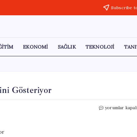
Subscribe t
ĞİTİM
EKONOMİ
SAĞLIK
TEKNOLOJİ
TANI
ini Gösteriyor
İstanbul’da
yorumlar kapal
Sis
ve
Yağmur
Etkisini