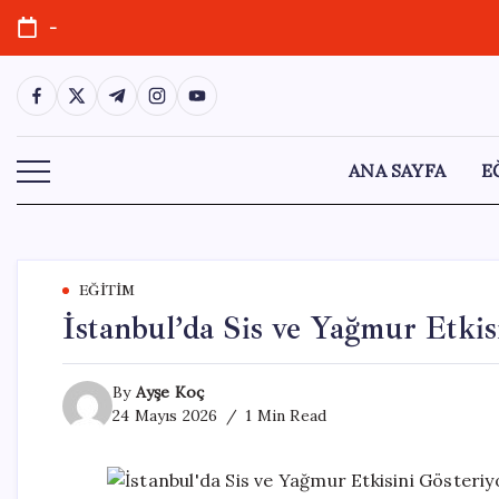
Skip
-
to
content
https://www.facebook.com/
https://twitter.com/
https://t.me/
https://www.instagram.com/
https://youtube.com/
ANA SAYFA
E
EĞITIM
İstanbul’da Sis ve Yağmur Etkis
By
Ayşe Koç
24 Mayıs 2026
1 Min Read