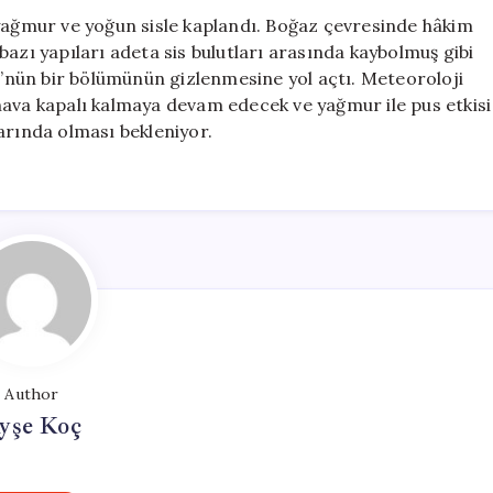
Gösteriyor
 yağmur ve yoğun sisle kaplandı. Boğaz çevresinde hâkim
için
azı yapıları adeta sis bulutları arasında kaybolmuş gibi
nün bir bölümünün gizlenmesine yol açtı. Meteoroloji
hava kapalı kalmaya devam edecek ve yağmur ile pus etkisi
arında olması bekleniyor.
Author
yşe Koç