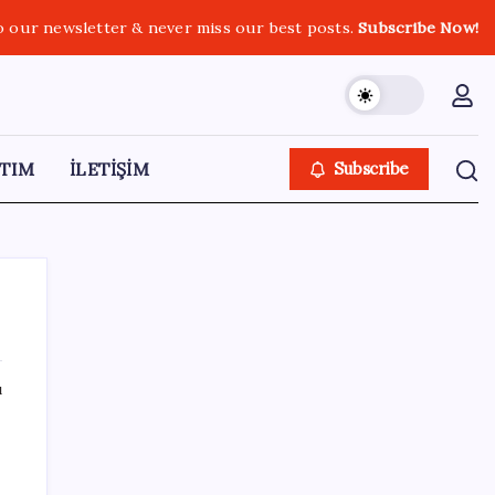
o our newsletter & never miss our best posts.
Subscribe Now!
TIM
İLETİŞİM
Subscribe
ı
SON YAZILAR
LGS ek tercih 1. nakil başvuruları ne zaman
bitiyor? LGS 2. nakil başvuruları ne zaman?