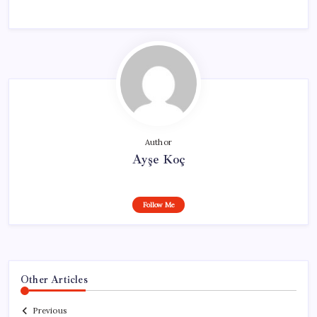
Author
Ayşe Koç
Follow Me
Other Articles
Previous