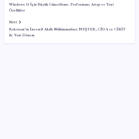
Windows 11 İçin Büyük Güncelleme: Performans Artışı ve Yeni
Özellikler
Next
Roketsan’ın İnovatif Akıllı Mühimmatları: NEŞTER, CİDA ve CİRİT
ile Yeni Dönem
SON YAZILAR
LGS ek tercih 1. nakil başvuruları ne zaman bitiyor?
LGS 2. nakil başvuruları ne zaman?
ABD’de gümrük vergisi krizi yargıya taşındı: 25