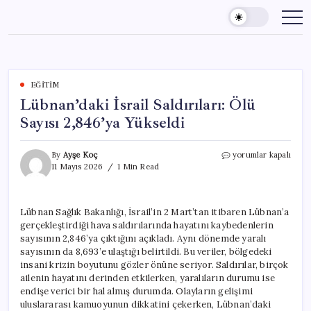
Skip
to
content
EĞITIM
Lübnan’daki İsrail Saldırıları: Ölü
Sayısı 2,846’ya Yükseldi
Lübnan’daki
By
Ayşe Koç
yorumlar kapalı
İsrail
11 Mayıs 2026
1 Min Read
Saldırıları:
Ölü
Sayısı
Lübnan Sağlık Bakanlığı, İsrail’in 2 Mart’tan itibaren Lübnan’a
2,846’ya
gerçekleştirdiği hava saldırılarında hayatını kaybedenlerin
Yükseldi
için
sayısının 2,846’ya çıktığını açıkladı. Aynı dönemde yaralı
sayısının da 8,693’e ulaştığı belirtildi. Bu veriler, bölgedeki
insani krizin boyutunu gözler önüne seriyor. Saldırılar, birçok
ailenin hayatını derinden etkilerken, yaralıların durumu ise
endişe verici bir hal almış durumda. Olayların gelişimi
uluslararası kamuoyunun dikkatini çekerken, Lübnan’daki