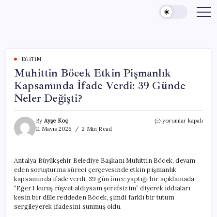
Skip
to
content
EĞITIM
Muhittin Böcek Etkin Pişmanlık
Kapsamında İfade Verdi: 39 Günde
Neler Değişti?
Muhittin
By
Ayşe Koç
yorumlar kapalı
Böcek
11 Mayıs 2026
2 Min Read
Etkin
Pişmanlık
Kapsamında
Antalya Büyükşehir Belediye Başkanı Muhittin Böcek, devam
İfade
eden soruşturma süreci çerçevesinde etkin pişmanlık
Verdi:
39
kapsamında ifade verdi. 39 gün önce yaptığı bir açıklamada
Günde
“Eğer 1 kuruş rüşvet aldıysam şerefsizim” diyerek iddiaları
Neler
kesin bir dille reddeden Böcek, şimdi farklı bir tutum
Değişti?
sergileyerek ifadesini sunmuş oldu.
için