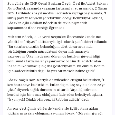
Son günlerde CHP Genel Başkanı Özgür Özel ile Adalet Bakanı
Akın Gürlek arasında yaşanan tartışmalar sonrasında, 2 Nisan
2026 tarihinde sosyal medya üzerinden yaptığı paylaşımda, “1
kuruş para verdiysem şerefsizim” dediği belirtiliyor. Ayrıca,
Böcek’in oğlu Gökhan Böcek’in de etkin pişmanlık
kapsamında ifade verdiği öğrenildi.
Muhittin Böcek, 2024 yerel seçimleri öncesinde kendisine
yöneltilen “rüşvet” iddialarıyla ilgili olarak şu ifadeleri kullandı:
“Bu satırları, tutuklu bulunduğum dört duvar arasında
yürüttüğüm onurlu mücadelemi duyurmak amacıyla
yazıyorum. Ülkemizde son dönemde hukukun güvenilirliği
konusunda tartışmalar yaşanıyor ve benim de adalete olan
inancımı korumak için çaba gösteriyorum. Bu durum, benim
için sadece hukuki değil, hayati bir mesele haline geldi.”
Böcek, sağlık sorunlarıyla da mücadele ettiğini belirtirken, “10
kez hastaneye kaldırıldım, kullandığım ilaç sayısı 12’den 22’ye
çıktı” diyerek sağlık durumunu aktardı. Yaşadığı sürecin
kendisi için bir sınav olduğunu ifade eden belediye başkanı,
“İsyan yok! Çünkü biliyoruz ki Rabbim adildir” dedi.
Ayrıca, geçtiğimiz günlerde kendisiyle ilgili ortaya atılan
iddiaların asılsız olduğunu savunan Böcek, “Görevim gereği