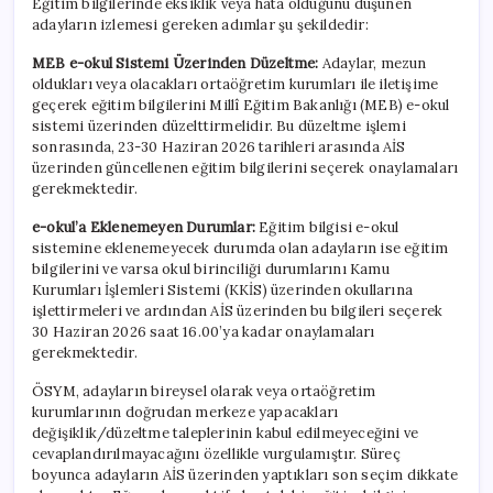
Eğitim bilgilerinde eksiklik veya hata olduğunu düşünen
adayların izlemesi gereken adımlar şu şekildedir:
MEB e-okul Sistemi Üzerinden Düzeltme:
Adaylar, mezun
oldukları veya olacakları ortaöğretim kurumları ile iletişime
geçerek eğitim bilgilerini Millî Eğitim Bakanlığı (MEB) e-okul
sistemi üzerinden düzelttirmelidir. Bu düzeltme işlemi
sonrasında, 23-30 Haziran 2026 tarihleri arasında AİS
üzerinden güncellenen eğitim bilgilerini seçerek onaylamaları
gerekmektedir.
e-okul’a Eklenemeyen Durumlar:
Eğitim bilgisi e-okul
sistemine eklenemeyecek durumda olan adayların ise eğitim
bilgilerini ve varsa okul birinciliği durumlarını Kamu
Kurumları İşlemleri Sistemi (KKİS) üzerinden okullarına
işlettirmeleri ve ardından AİS üzerinden bu bilgileri seçerek
30 Haziran 2026 saat 16.00’ya kadar onaylamaları
gerekmektedir.
ÖSYM, adayların bireysel olarak veya ortaöğretim
kurumlarının doğrudan merkeze yapacakları
değişiklik/düzeltme taleplerinin kabul edilmeyeceğini ve
cevaplandırılmayacağını özellikle vurgulamıştır. Süreç
boyunca adayların AİS üzerinden yaptıkları son seçim dikkate