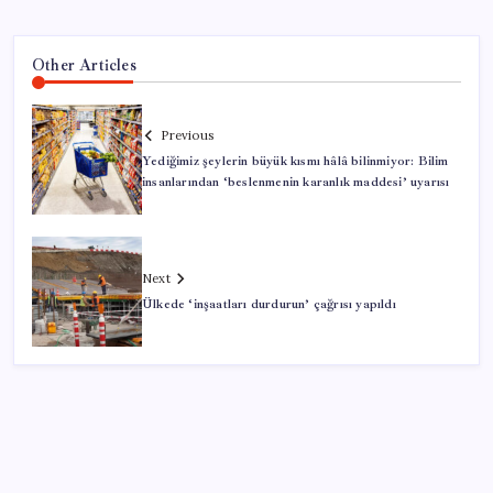
Other Articles
Previous
Yediğimiz şeylerin büyük kısmı hâlâ bilinmiyor: Bilim
insanlarından ‘beslenmenin karanlık maddesi’ uyarısı
Next
Ülkede ‘inşaatları durdurun’ çağrısı yapıldı