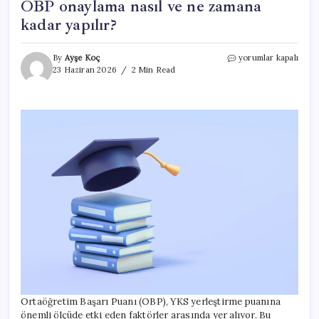
OBP onaylama nasıl ve ne zamana
kadar yapılır?
OBP
By
Ayşe Koç
yorumlar kapalı
onaylama
23 Haziran 2026
2 Min Read
ne
zaman?
2026
YKS
OBP
onaylama
nasıl
ve
ne
zamana
kadar
yapılır?
için
Ortaöğretim Başarı Puanı (OBP), YKS yerleştirme puanına
önemli ölçüde etki eden faktörler arasında yer alıyor. Bu