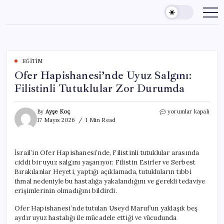
Skip
to
content
EĞITIM
Ofer Hapishanesi’nde Uyuz Salgını:
Filistinli Tutuklular Zor Durumda
Ofer
By
Ayşe Koç
yorumlar kapalı
Hapishanesi’nde
17 Mayıs 2026
1 Min Read
Uyuz
Salgını:
Filistinli
İsrail’in Ofer Hapishanesi’nde, Filistinli tutuklular arasında
Tutuklular
ciddi bir uyuz salgını yaşanıyor. Filistin Esirler ve Serbest
Zor
Durumda
Bırakılanlar Heyeti, yaptığı açıklamada, tutukluların tıbbi
için
ihmal nedeniyle bu hastalığa yakalandığını ve gerekli tedaviye
erişimlerinin olmadığını bildirdi.
Ofer Hapishanesi’nde tutulan Useyd Maruf’un yaklaşık beş
aydır uyuz hastalığı ile mücadele ettiği ve vücudunda