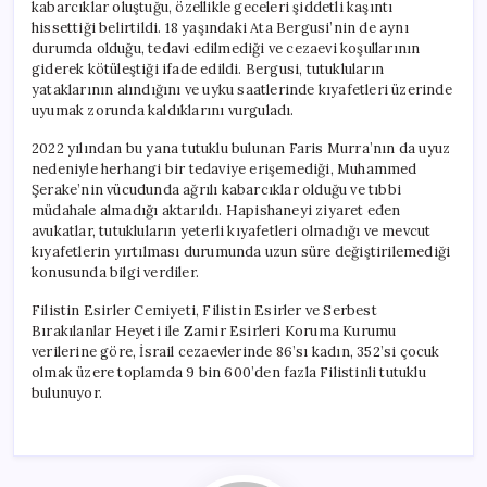
kabarcıklar oluştuğu, özellikle geceleri şiddetli kaşıntı
hissettiği belirtildi. 18 yaşındaki Ata Bergusi’nin de aynı
durumda olduğu, tedavi edilmediği ve cezaevi koşullarının
giderek kötüleştiği ifade edildi. Bergusi, tutukluların
yataklarının alındığını ve uyku saatlerinde kıyafetleri üzerinde
uyumak zorunda kaldıklarını vurguladı.
2022 yılından bu yana tutuklu bulunan Faris Murra’nın da uyuz
nedeniyle herhangi bir tedaviye erişemediği, Muhammed
Şerake’nin vücudunda ağrılı kabarcıklar olduğu ve tıbbi
müdahale almadığı aktarıldı. Hapishaneyi ziyaret eden
avukatlar, tutukluların yeterli kıyafetleri olmadığı ve mevcut
kıyafetlerin yırtılması durumunda uzun süre değiştirilemediği
konusunda bilgi verdiler.
Filistin Esirler Cemiyeti, Filistin Esirler ve Serbest
Bırakılanlar Heyeti ile Zamir Esirleri Koruma Kurumu
verilerine göre, İsrail cezaevlerinde 86’sı kadın, 352’si çocuk
olmak üzere toplamda 9 bin 600’den fazla Filistinli tutuklu
bulunuyor.