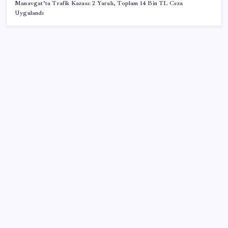
Manavgat’ta Trafik Kazası: 2 Yaralı, Toplam 14 Bin TL Ceza
Uygulandı
SON YAZILAR
Pezeşkiyan: Teslim olmaya zorlanırsak savaşırız,
boyun eğmeyiz
Halkbank, ikincil halka arz süreci başlattı
Porsche yöneticisinden Volkswagen’e maliyetleri
hızla düşürme çağrısı
Telif baskısı sonuç verdi: Suno şarkılarına dijital imza