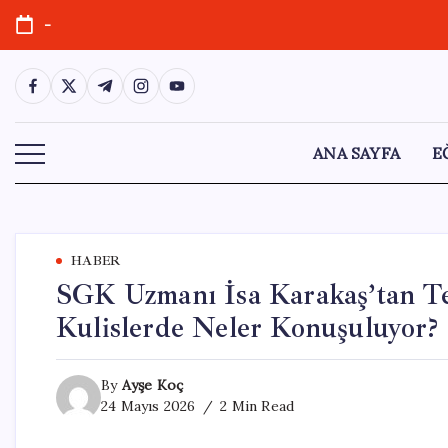
Skip
-
to
content
https://www.facebook.com/
https://twitter.com/
https://t.me/
https://www.instagram.com/
https://youtube.com/
ANA SAYFA
E
HABER
SGK Uzmanı İsa Karakaş’tan T
Kulislerde Neler Konuşuluyor?
By
Ayşe Koç
24 Mayıs 2026
2 Min Read