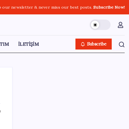
o our newsletter & never miss our best posts.
Subscribe Now!
TIM
İLETİŞİM
Subscribe
SON YAZILAR
ı
MEB 2026-2027 ortaokul kayıtları ne zaman
başlıyor? Ortaokul kayıtları nasıl yapılır?