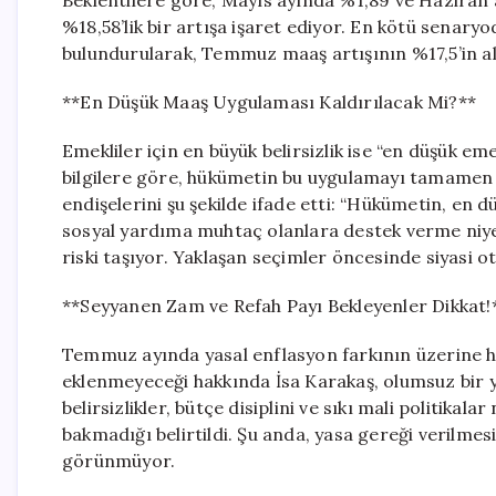
Beklentilere göre, Mayıs ayında %1,89 ve Haziran 
%18,58’lik bir artışa işaret ediyor. En kötü senaryo
bulundurularak, Temmuz maaş artışının %17,5’in a
**En Düşük Maaş Uygulaması Kaldırılacak Mi?**
Emekliler için en büyük belirsizlik ise “en düşük 
bilgilere göre, hükümetin bu uygulamayı tamamen 
endişelerini şu şekilde ifade etti: “Hükümetin, en d
sosyal yardıma muhtaç olanlara destek verme niyet
riski taşıyor. Yaklaşan seçimler öncesinde siyasi o
**Seyyanen Zam ve Refah Payı Bekleyenler Dikkat!
Temmuz ayında yasal enflasyon farkının üzerine he
eklenmeyeceği hakkında İsa Karakaş, olumsuz bir ya
belirsizlikler, bütçe disiplini ve sıkı mali politika
bakmadığı belirtildi. Şu anda, yasa gereği verilmes
görünmüyor.