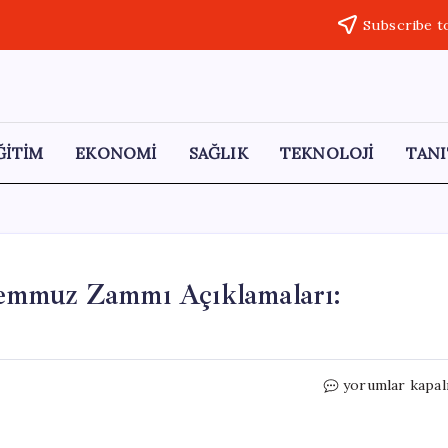
Subscribe t
ĞİTİM
EKONOMİ
SAĞLIK
TEKNOLOJİ
TANI
emmuz Zammı Açıklamaları:
SGK
yorumlar kapal
Uzmanı
İsa
Karakaş’tan