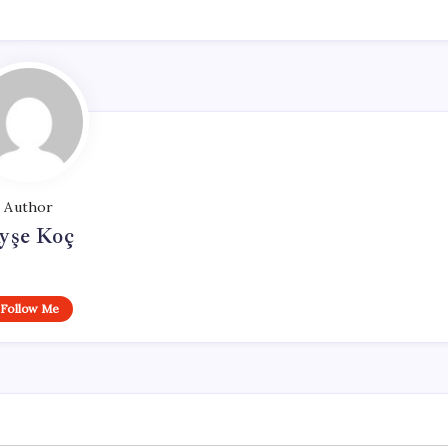
Author
yşe Koç
Follow Me