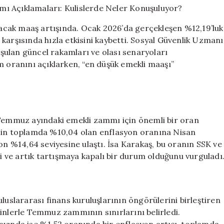
Temmuz
Zammı
cak maaş artışında. Ocak 2026’da gerçekleşen %12,19’luk
Açıklamaları:
karşısında hızla etkisini kaybetti. Sosyal Güvenlik Uzmanı
Kulislerde
ulan güncel rakamları ve olası senaryoları
Neler
Konuşuluyor?
m oranını açıklarken, “en düşük emekli maaşı”
için
 Temmuz ayındaki emekli zammı için önemli bir oran
için toplamda %10,04 olan enflasyon oranına Nisan
on %14,64 seviyesine ulaştı. İsa Karakaş, bu oranın SSK ve
ni ve artık tartışmaya kapalı bir durum olduğunu vurguladı
luslararası finans kuruluşlarının öngörülerini birleştiren
inlerle Temmuz zammının sınırlarını belirledi.