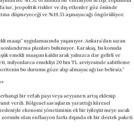
ayında ise %1,52 oranında bir enflasyon artışı, toplamda
da ise, jeopolitik riskler ve dış etkenler göz önünde
ltına düşmeyeceği ve %19,5’i aşmayacağı öngörülüyor.
emekli maaşı” uygulamasında yaşanıyor. Ankara’dan sızan
sonlandırma planları bulunuyor. Karakaş, bu konuda
üşük emekli maaşını kaldırarak yalnızca dar gelirli ve
i, milyonlarca emekliyi 20 bin TL seviyesinde sabitleme
toritenin bu durumu göze alıp almayacağı ise belirsiz.”
**
rhangi bir refah payı veya seyyanen artış eklenip
nıt verdi. Bölgesel savaşların yarattığı küresel
lar nedeniyle ekonomi yönetiminin ek bir iyileştirmeye sıcak
i zorunlu olan enflasyon farkı dışında ek bir destek paketi