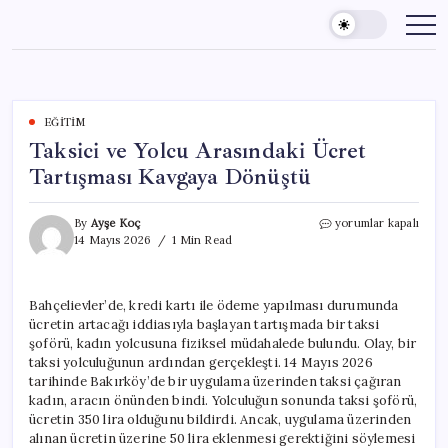
Skip
to
content
EĞITIM
Taksici ve Yolcu Arasındaki Ücret
Tartışması Kavgaya Dönüştü
Taksici
By
Ayşe Koç
yorumlar kapalı
ve
14 Mayıs 2026
1 Min Read
Yolcu
Arasındaki
Ücret
Bahçelievler’de, kredi kartı ile ödeme yapılması durumunda
Tartışması
ücretin artacağı iddiasıyla başlayan tartışmada bir taksi
Kavgaya
Dönüştü
şoförü, kadın yolcusuna fiziksel müdahalede bulundu. Olay, bir
için
taksi yolculuğunun ardından gerçekleşti. 14 Mayıs 2026
tarihinde Bakırköy’de bir uygulama üzerinden taksi çağıran
kadın, aracın önünden bindi. Yolculuğun sonunda taksi şoförü,
ücretin 350 lira olduğunu bildirdi. Ancak, uygulama üzerinden
alınan ücretin üzerine 50 lira eklenmesi gerektiğini söylemesi