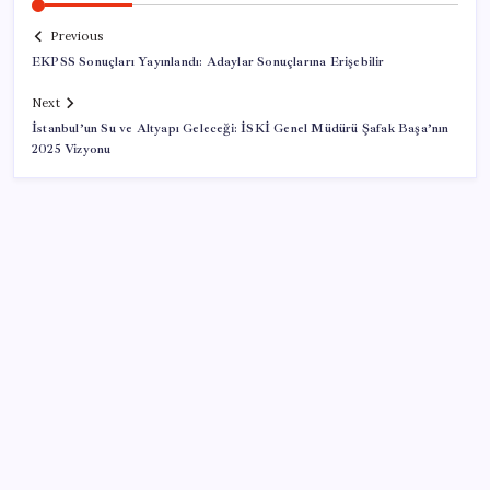
Previous
EKPSS Sonuçları Yayınlandı: Adaylar Sonuçlarına Erişebilir
Next
İstanbul’un Su ve Altyapı Geleceği: İSKİ Genel Müdürü Şafak Başa’nın
2025 Vizyonu
SON YAZILAR
LGS ek tercih 1. nakil başvuruları ne zaman bitiyor?
LGS 2. nakil başvuruları ne zaman?