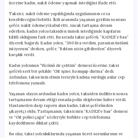
üzerine kadın, nakit ödeme yapmak istediğini ifade etti.
Taksici, nakit ödeme yapıldığında uygulamanın ceza
kesebileceğini belirtti. İkili arasında yaşanan gerilim sonrası
şoför, nakit ödemeyi kabul etti. Ancak tartışma devam
ederken, kadın yolcu taksiden inmek istediğinde kapıların
kilitli olduğunu fark etti. Bu sırada taksi şoförü, “KADES’e bas”
diyerek bağırdı. Kadın yolcu, “300 lira verdim, paramın üstünü
istiyorum” derken, şoför, “Bıktım sizin gibilerden” diyerek
karşılık verdi.
Kadın yolcunun “Yüzünü de çektim” demesi üzerine, taksi
şoförü sert bir şekilde “Git işine, konuşup durma” dedi.
Ardından, taksicinin elinin tersiyle kadına vurduğu anlar cep
telefonuna yansıdı.
Yaşanan olayın ardından kadın yolcu, taksiden indikten sonra
tartışmanın devam ettiği esnada polis ekiplerine haber verdi.
Hastaneden darp raporu alan kadın, taksi şoföründen
şikayetçi oldu. Tartışmanın, taksicinin “KADES’e bas” demesi
ve “Git polisi çağır” sözleriyle birlikte cep telefonuna
kaydedilmesi dikkat çekti.
Bu olay, taksi yolculuklarında yaşanan ücret sorunlarının ve