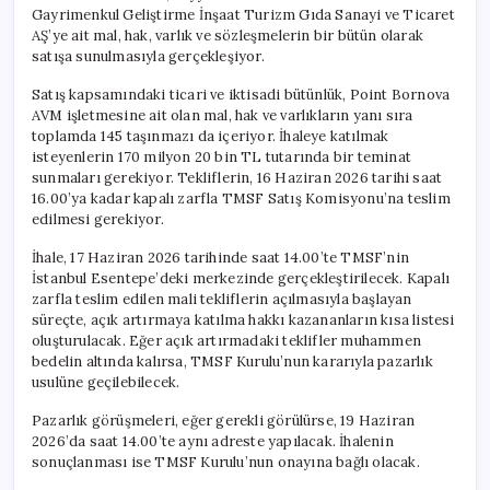
Gayrimenkul Geliştirme İnşaat Turizm Gıda Sanayi ve Ticaret
AŞ’ye ait mal, hak, varlık ve sözleşmelerin bir bütün olarak
satışa sunulmasıyla gerçekleşiyor.
Satış kapsamındaki ticari ve iktisadi bütünlük, Point Bornova
AVM işletmesine ait olan mal, hak ve varlıkların yanı sıra
toplamda 145 taşınmazı da içeriyor. İhaleye katılmak
isteyenlerin 170 milyon 20 bin TL tutarında bir teminat
sunmaları gerekiyor. Tekliflerin, 16 Haziran 2026 tarihi saat
16.00’ya kadar kapalı zarfla TMSF Satış Komisyonu’na teslim
edilmesi gerekiyor.
İhale, 17 Haziran 2026 tarihinde saat 14.00’te TMSF’nin
İstanbul Esentepe’deki merkezinde gerçekleştirilecek. Kapalı
zarfla teslim edilen mali tekliflerin açılmasıyla başlayan
süreçte, açık artırmaya katılma hakkı kazananların kısa listesi
oluşturulacak. Eğer açık artırmadaki teklifler muhammen
bedelin altında kalırsa, TMSF Kurulu’nun kararıyla pazarlık
usulüne geçilebilecek.
Pazarlık görüşmeleri, eğer gerekli görülürse, 19 Haziran
2026’da saat 14.00’te aynı adreste yapılacak. İhalenin
sonuçlanması ise TMSF Kurulu’nun onayına bağlı olacak.