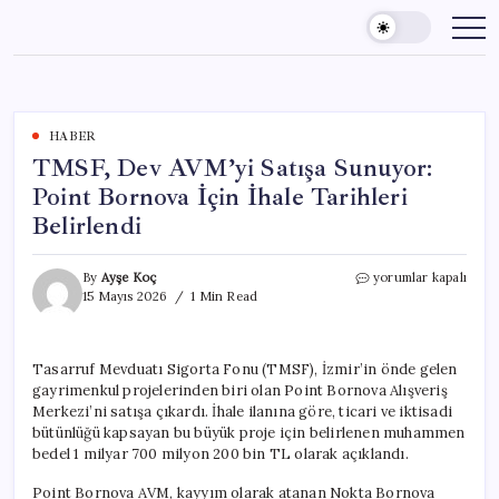
Skip
to
content
HABER
TMSF, Dev AVM’yi Satışa Sunuyor:
Point Bornova İçin İhale Tarihleri
Belirlendi
TMSF,
By
Ayşe Koç
yorumlar kapalı
Dev
15 Mayıs 2026
1 Min Read
AVM’yi
Satışa
Sunuyor:
Tasarruf Mevduatı Sigorta Fonu (TMSF), İzmir’in önde gelen
Point
gayrimenkul projelerinden biri olan Point Bornova Alışveriş
Bornova
İçin
Merkezi’ni satışa çıkardı. İhale ilanına göre, ticari ve iktisadi
İhale
bütünlüğü kapsayan bu büyük proje için belirlenen muhammen
Tarihleri
bedel 1 milyar 700 milyon 200 bin TL olarak açıklandı.
Belirlendi
için
Point Bornova AVM, kayyım olarak atanan Nokta Bornova