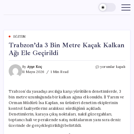
Skip
to
content
EĞITIM
Trabzon’da 3 Bin Metre Kaçak Kalkan
Ağı Ele Geçirildi
Trabzon’da
By
Ayşe Koç
yorumlar kapalı
3
11 Mayıs 2026
1 Min Read
Bin
Metre
Kaçak
Trabzon’da yasadışı avcılığa karşı yürütülen denetimlerde, 3
Kalkan
bin metre uzunluğunda bir kalkan ağına el konuldu. İl Tarım ve
Ağı
Ele
Orman Müdürü İsa Kaplan, su ürünleri denetim ekiplerinin
Geçirildi
kontrol faaliyetlerini aralıksız sürdüğünü açıkladı.
için
Denetimlerin, karaya çıkış noktaları, nakil güzergahları,
toptancı hali ve perakende satış noktalarının yanı sıra deniz
üzerinde de gerçekleştirildiği belirtildi.