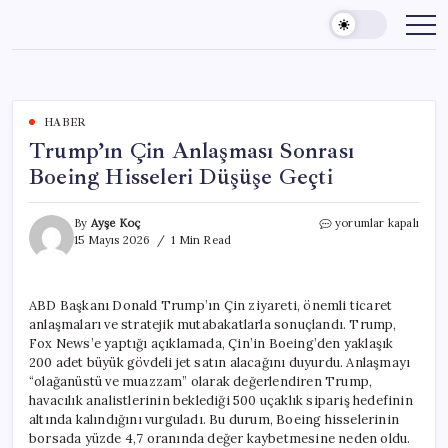
Skip
to
content
HABER
Trump’ın Çin Anlaşması Sonrası
Boeing Hisseleri Düşüşe Geçti
Trump’ın
By
Ayşe Koç
yorumlar kapalı
Çin
15 Mayıs 2026
1 Min Read
Anlaşması
Sonrası
Boeing
ABD Başkanı Donald Trump’ın Çin ziyareti, önemli ticaret
Hisseleri
anlaşmaları ve stratejik mutabakatlarla sonuçlandı. Trump,
Düşüşe
Geçti
Fox News’e yaptığı açıklamada, Çin’in Boeing’den yaklaşık
için
200 adet büyük gövdeli jet satın alacağını duyurdu. Anlaşmayı
“olağanüstü ve muazzam” olarak değerlendiren Trump,
havacılık analistlerinin beklediği 500 uçaklık sipariş hedefinin
altında kalındığını vurguladı. Bu durum, Boeing hisselerinin
borsada yüzde 4,7 oranında değer kaybetmesine neden oldu.