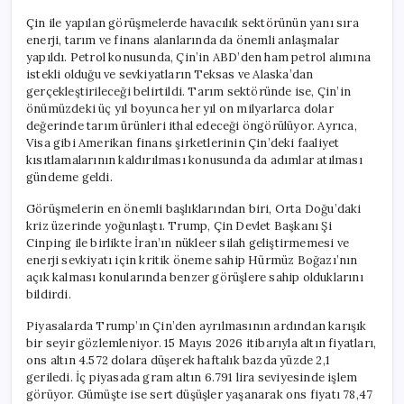
Çin ile yapılan görüşmelerde havacılık sektörünün yanı sıra
enerji, tarım ve finans alanlarında da önemli anlaşmalar
yapıldı. Petrol konusunda, Çin’in ABD’den ham petrol alımına
istekli olduğu ve sevkiyatların Teksas ve Alaska’dan
gerçekleştirileceği belirtildi. Tarım sektöründe ise, Çin’in
önümüzdeki üç yıl boyunca her yıl on milyarlarca dolar
değerinde tarım ürünleri ithal edeceği öngörülüyor. Ayrıca,
Visa gibi Amerikan finans şirketlerinin Çin’deki faaliyet
kısıtlamalarının kaldırılması konusunda da adımlar atılması
gündeme geldi.
Görüşmelerin en önemli başlıklarından biri, Orta Doğu’daki
kriz üzerinde yoğunlaştı. Trump, Çin Devlet Başkanı Şi
Cinping ile birlikte İran’ın nükleer silah geliştirmemesi ve
enerji sevkiyatı için kritik öneme sahip Hürmüz Boğazı’nın
açık kalması konularında benzer görüşlere sahip olduklarını
bildirdi.
Piyasalarda Trump’ın Çin’den ayrılmasının ardından karışık
bir seyir gözlemleniyor. 15 Mayıs 2026 itibarıyla altın fiyatları,
ons altın 4.572 dolara düşerek haftalık bazda yüzde 2,1
geriledi. İç piyasada gram altın 6.791 lira seviyesinde işlem
görüyor. Gümüşte ise sert düşüşler yaşanarak ons fiyatı 78,47