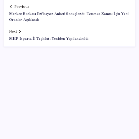
Previous
Merkez Bankası Enflasyon Anketi Sonuçlandı: Temmuz Zammı İçin Yeni
Oranlar Açıklandı
Next
MHP Isparta İl Teşkilatı Yeniden Yapılandırıldı
SON YAZILAR
LGS ek tercih 1. nakil başvuruları ne zaman bitiyor?
LGS 2. nakil başvuruları ne zaman?
ABD’de gümrük vergisi krizi yargıya taşındı: 25