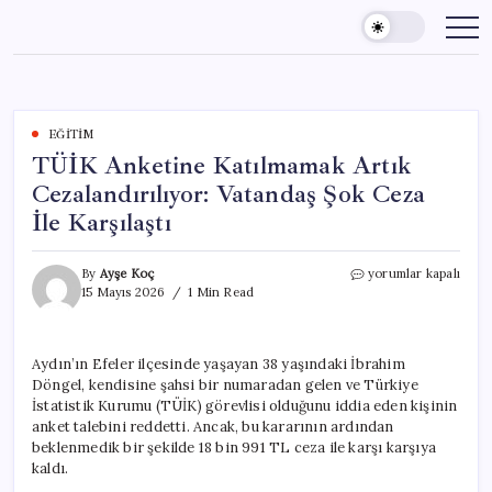
Skip
to
content
EĞITIM
TÜİK Anketine Katılmamak Artık
Cezalandırılıyor: Vatandaş Şok Ceza
İle Karşılaştı
TÜİK
By
Ayşe Koç
yorumlar kapalı
Anketine
15 Mayıs 2026
1 Min Read
Katılmamak
Artık
Cezalandırılıyor:
Aydın’ın Efeler ilçesinde yaşayan 38 yaşındaki İbrahim
Vatandaş
Döngel, kendisine şahsi bir numaradan gelen ve Türkiye
Şok
Ceza
İstatistik Kurumu (TÜİK) görevlisi olduğunu iddia eden kişinin
İle
anket talebini reddetti. Ancak, bu kararının ardından
Karşılaştı
beklenmedik bir şekilde 18 bin 991 TL ceza ile karşı karşıya
için
kaldı.