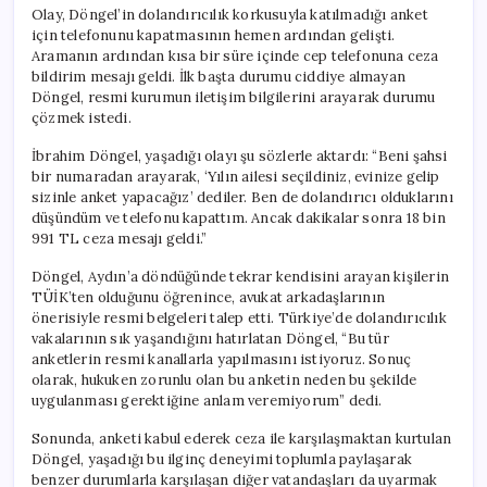
Olay, Döngel’in dolandırıcılık korkusuyla katılmadığı anket
için telefonunu kapatmasının hemen ardından gelişti.
Aramanın ardından kısa bir süre içinde cep telefonuna ceza
bildirim mesajı geldi. İlk başta durumu ciddiye almayan
Döngel, resmi kurumun iletişim bilgilerini arayarak durumu
çözmek istedi.
İbrahim Döngel, yaşadığı olayı şu sözlerle aktardı: “Beni şahsi
bir numaradan arayarak, ‘Yılın ailesi seçildiniz, evinize gelip
sizinle anket yapacağız’ dediler. Ben de dolandırıcı olduklarını
düşündüm ve telefonu kapattım. Ancak dakikalar sonra 18 bin
991 TL ceza mesajı geldi.”
Döngel, Aydın’a döndüğünde tekrar kendisini arayan kişilerin
TÜİK’ten olduğunu öğrenince, avukat arkadaşlarının
önerisiyle resmi belgeleri talep etti. Türkiye’de dolandırıcılık
vakalarının sık yaşandığını hatırlatan Döngel, “Bu tür
anketlerin resmi kanallarla yapılmasını istiyoruz. Sonuç
olarak, hukuken zorunlu olan bu anketin neden bu şekilde
uygulanması gerektiğine anlam veremiyorum” dedi.
Sonunda, anketi kabul ederek ceza ile karşılaşmaktan kurtulan
Döngel, yaşadığı bu ilginç deneyimi toplumla paylaşarak
benzer durumlarla karşılaşan diğer vatandaşları da uyarmak