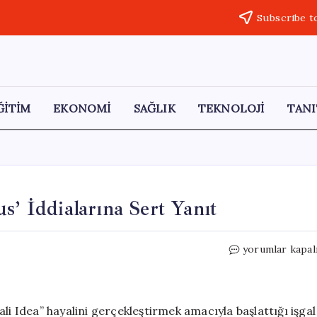
Subscribe t
ĞİTİM
EKONOMİ
SAĞLIK
TEKNOLOJİ
TANI
s’ İddialarına Sert Yanıt
Türkiye’den
yorumlar kapal
Yunanistan’a
‘Pontus’
İddialarına
Sert
li Idea” hayalini gerçekleştirmek amacıyla başlattığı işgal