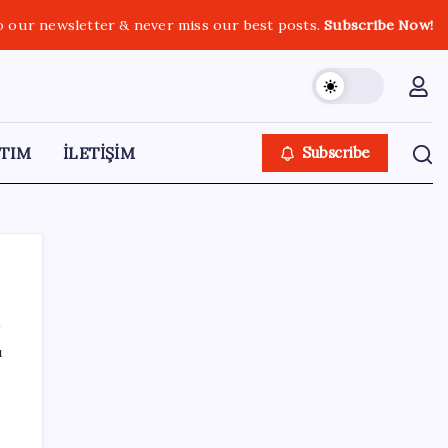
o our newsletter & never miss our best posts.
Subscribe Now!
TIM
İLETİŞİM
Subscribe
ı
SON YAZILAR
LGS ek tercih 1. nakil başvuruları ne zaman
bitiyor? LGS 2. nakil başvuruları ne zaman?