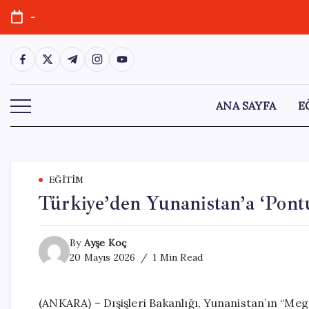
Skip
-
to
content
https://www.facebook.com/
https://twitter.com/
https://t.me/
https://www.instagram.com/
https://youtube.com/
ANA SAYFA
E
EĞITIM
Türkiye’den Yunanistan’a ‘Pontu
By
Ayşe Koç
20 Mayıs 2026
1 Min Read
(ANKARA) – Dışişleri Bakanlığı, Yunanistan’ın “Mega