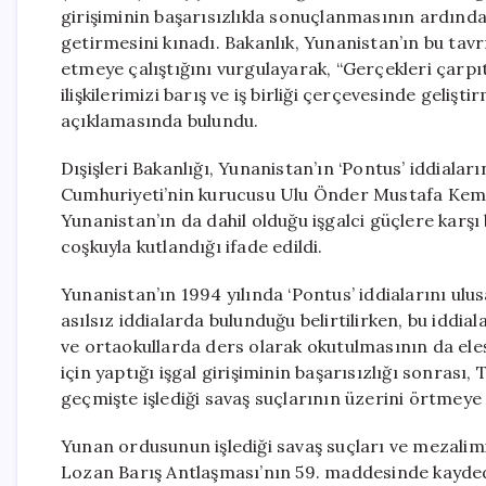
girişiminin başarısızlıkla sonuçlanmasının ardında
getirmesini kınadı. Bakanlık, Yunanistan’ın bu tavrı
etmeye çalıştığını vurgulayarak, “Gerçekleri çarpı
ilişkilerimizi barış ve iş birliği çerçevesinde geli
açıklamasında bulundu.
Dışişleri Bakanlığı, Yunanistan’ın ‘Pontus’ iddiaların
Cumhuriyeti’nin kurucusu Ulu Önder Mustafa Kema
Yunanistan’ın da dahil olduğu işgalci güçlere karşı 
coşkuyla kutlandığı ifade edildi.
Yunanistan’ın 1994 yılında ‘Pontus’ iddialarını ul
asılsız iddialarda bulunduğu belirtilirken, bu iddia
ve ortaokullarda ders olarak okutulmasının da eleşt
için yaptığı işgal girişiminin başarısızlığı sonrası
geçmişte işlediği savaş suçlarının üzerini örtmeye 
Yunan ordusunun işlediği savaş suçları ve mezalim
Lozan Barış Antlaşması’nın 59. maddesinde kaydedi