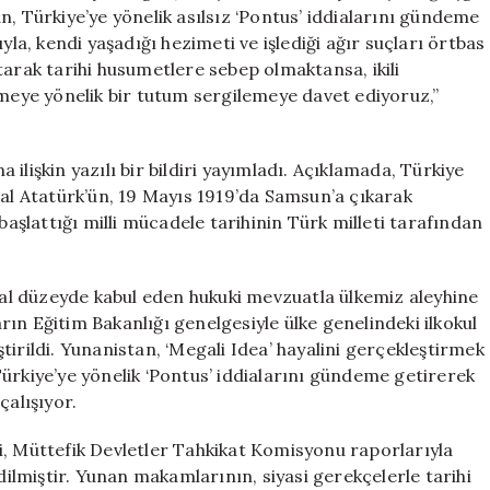
Yanıt
n, Türkiye’ye yönelik asılsız ‘Pontus’ iddialarını gündeme
için
yla, kendi yaşadığı hezimeti ve işlediği ağır suçları örtbas
tarak tarihi husumetlere sebep olmaktansa, ikili
ştirmeye yönelik bir tutum sergilemeye davet ediyoruz,”
a ilişkin yazılı bir bildiri yayımladı. Açıklamada, Türkiye
l Atatürk’ün, 19 Mayıs 1919’da Samsun’a çıkarak
başlattığı milli mücadele tarihinin Türk milleti tarafından
usal düzeyde kabul eden hukuki mevzuatla ülkemiz aleyhine
ların Eğitim Bakanlığı genelgesiyle ülke genelindeki ilkokul
irildi. Yunanistan, ‘Megali Idea’ hayalini gerçekleştirmek
, Türkiye’ye yönelik ‘Pontus’ iddialarını gündeme getirerek
çalışıyor.
i, Müttefik Devletler Tahkikat Komisyonu raporlarıyla
lmiştir. Yunan makamlarının, siyasi gerekçelerle tarihi