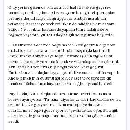
Olay yerine gelen cankurtaranlar, hızla harekete geçerek
vatandaşı sudan çıkartıp kıyıya getirdi. Sağlık ekipleri, olay
yerinde derhal kalp masajı uyguladı. Ambulansa alınan
vatandaş, hastaneye sevk edilirken de müdahalelere devam
edildi. Ne yazık ki, hastanede yapılan tüm müdahalelere
rağmen yaşamını yitirdi. Olayla ilgili soruşturma başlatıldı.
Olay sırasında denizde boğulma tehlikesi geçiren diğer bir
tatilci ise, cankurtaranlar tarafından başarıyla kurtarıldı.
Cankurtaran Ahmet Payalıoğlu, “Vatandaşların çığlıklarını
duyunca hepimiz yardıma koştuk ve vatandaşı sudan çıkardık.
Aynı anda birden fazla kişi boğulma tehlikesi geçirdi.
Kurtarılan vatandaşlar kıyıya getirildi ve suni teneffüs yapıldı.
Ancak bir kişinin durumu ağırdı ve hastaneye sevk edildi;
maalesef daha sonra hayatını kaybettiğini öğrendik” dedi.
Payalıoğlu, “Vatandaşları denize girmemeleri konusunda
sürekli uyarıyoruz. ‘Tamam’ diyorlar ama birkaç dakika sonra
tekrar denize giriyorlar ve akıntıya kapılıyorlar. Bazen
uyarılarımıza tepki gösteriyorlar” şeklinde konuştu. Bu trajik
olay, denizde güvenliğin önemini bir kez daha gözler önüne
serdi.