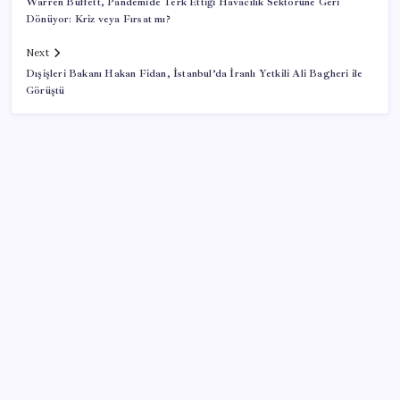
Warren Buffett, Pandemide Terk Ettiği Havacılık Sektörüne Geri
Dönüyor: Kriz veya Fırsat mı?
Next
Dışişleri Bakanı Hakan Fidan, İstanbul’da İranlı Yetkili Ali Bagheri ile
Görüştü
SON YAZILAR
LGS ek tercih 1. nakil başvuruları ne zaman bitiyor?
LGS 2. nakil başvuruları ne zaman?
ABD’de gümrük vergisi krizi yargıya taşındı: 25
eyaletten Trump yönetimine dev dava