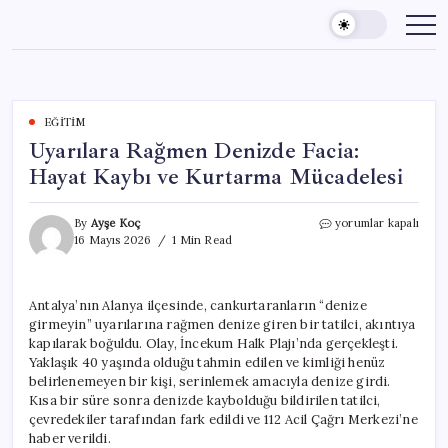
Skip
to
content
EĞITIM
Uyarılara Rağmen Denizde Facia:
Hayat Kaybı ve Kurtarma Mücadelesi
Uyarılara
By
Ayşe Koç
yorumlar kapalı
Rağmen
16 Mayıs 2026
1 Min Read
Denizde
Facia:
Hayat
Antalya’nın Alanya ilçesinde, cankurtaranların “denize
Kaybı
girmeyin” uyarılarına rağmen denize giren bir tatilci, akıntıya
ve
Kurtarma
kapılarak boğuldu. Olay, İncekum Halk Plajı’nda gerçekleşti.
Mücadelesi
Yaklaşık 40 yaşında olduğu tahmin edilen ve kimliği henüz
için
belirlenemeyen bir kişi, serinlemek amacıyla denize girdi.
Kısa bir süre sonra denizde kaybolduğu bildirilen tatilci,
çevredekiler tarafından fark edildi ve 112 Acil Çağrı Merkezi’ne
haber verildi.