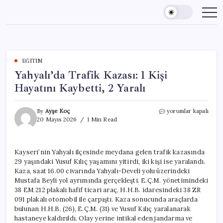
Skip
to
content
EĞITIM
Yahyalı’da Trafik Kazası: 1 Kişi
Hayatını Kaybetti, 2 Yaralı
Yahyalı’da
By
Ayşe Koç
yorumlar kapalı
Trafik
20 Mayıs 2026
1 Min Read
Kazası:
1
Kişi
Kayseri’nin Yahyalı ilçesinde meydana gelen trafik kazasında
Hayatını
29 yaşındaki Yusuf Kılıç yaşamını yitirdi, iki kişi ise yaralandı.
Kaybetti,
2
Kaza, saat 16.00 civarında Yahyalı-Develi yolu üzerindeki
Yaralı
Mustafa Beyli yol ayrımında gerçekleşti. E.Ç.M. yönetimindeki
için
38 EM 212 plakalı hafif ticari araç, H.H.B. idaresindeki 38 ZR
091 plakalı otomobil ile çarpıştı. Kaza sonucunda araçlarda
bulunan H.H.B. (26), E.Ç.M. (31) ve Yusuf Kılıç yaralanarak
hastaneye kaldırıldı. Olay yerine intikal eden jandarma ve