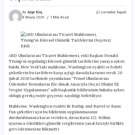
ABD
By
Ayşe Koç
yorumlar kapalı
Uluslararası
8 Mayıs 2026
1 Min Read
Ticaret
Mahkemesi,
Trump’ın
Küresel
Gümrük
Tarifelerini
Geçersiz
ABD Uluslararası Ticaret Mahkemesi, eski Başkan Donald
Kıldı
Trump’ın uyguladığı küresel gümrük tarifelerini yasaya aykırı
için
buldu. New York’taki mahkeme, Washington eyaleti ve belirli
şirketlerin bu tarifelere karşı açtığı davada kararını verdi. 20
Şubat 2026 tarihinde yayımlanan “Temel Uluslararası
Ödemeler Sorunlarını Ele Almak Amacıyla Geçici İthalat Ek
Vergisi Uygulanması” adlı başkanlık bildirisinin hukuka aykırı
olduğu gerekçesiyle geçersiz sayıldığı belirtiliyor.
Mahkeme, Washington eyaleti ile Burlap and Barrel ve Basic
Fun şirketleri için bu bildirinin uygulanmasının
durdurulmasına karar verirken, davacıların 122. Bölüm
uyarınca ödedikleri gümrük vergilerinin yasal faiziyle birlikte
geri ödenmesine hükmetti.