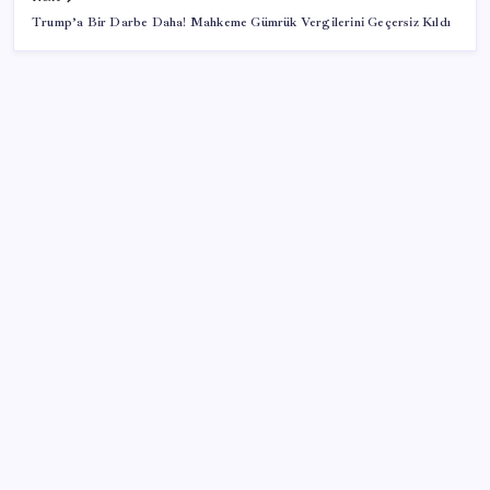
Trump’a Bir Darbe Daha! Mahkeme Gümrük Vergilerini Geçersiz Kıldı
SON YAZILAR
LGS ek tercih 1. nakil başvuruları ne zaman bitiyor?
LGS 2. nakil başvuruları ne zaman?
ABD’de gümrük vergisi krizi yargıya taşındı: 25
eyaletten Trump yönetimine dev dava
Anne sütü bebeğin ilk aşısı: ‘İlk 6 ay su vermeyin’
uyarısı
Google Pixel 11 Serisi Sızdırıldı: İşte Özellikler