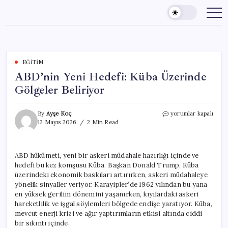
Skip
to
content
EĞITIM
ABD’nin Yeni Hedefi: Küba Üzerinde
Gölgeler Beliriyor
ABD’nin
By
Ayşe Koç
yorumlar kapalı
Yeni
12 Mayıs 2026
2 Min Read
Hedefi:
Küba
Üzerinde
ABD hükümeti, yeni bir askeri müdahale hazırlığı içinde ve
Gölgeler
hedefi bu kez komşusu Küba. Başkan Donald Trump, Küba
Beliriyor
için
üzerindeki ekonomik baskıları artırırken, askeri müdahaleye
yönelik sinyaller veriyor. Karayipler’de 1962 yılından bu yana
en yüksek gerilim dönemini yaşanırken, kıyılardaki askeri
hareketlilik ve işgal söylemleri bölgede endişe yaratıyor. Küba,
mevcut enerji krizi ve ağır yaptırımların etkisi altında ciddi
bir sıkıntı içinde.