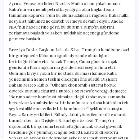
Ayrıca, Venezuela lideri Nicolás Maduro’nun yakalanması,
Küba’nın en önemli petrol kaynağıyla olan bağlantısını
tamamen kopardı. Tüm bu olumsuzluklara rağmen, Küba halkı
sosyalist hükümetine destek vermeye devam ediyor. Ancak
NBC’nin haberlerine göre, bu durum Trump’ın sabrını
zorlamaya başladı ve askeri müdahale seçeneği gündeme
gelmeye başladı.
Brezilya Devlet Başkanı Lula da Silva, Trump’ın kendisine özel
bir görüşmede Küba’nın işgali niyetinde olmadığını
belirttiğini ifade etti. Ancak Trump, Cuma günü bir uçak
gemisinin Küba açıklarına gönderilebileceğini ima etti.
Geminin kıyıya yakın bir noktada durması halinde Küba
yönetiminin hemen teslim olacağını öne sürdü. Dışişleri
Bakanı Marco Rubio, “Ülkenin ekonomik sistemi bozuk”
diyerek durumu eleştirdi. Rubio, Fox News’e verdiği demeçte,
“Sorun sadece komünist olmaları değil. Onlar aynı zamanda
beceriksiz komünistler ve bir komünistten daha kötü olan tek
şey kesinlikle beceriksiz bir komünisttir” şeklinde konuştu.
Beyaz Saray yetkilileri, Küba’yı kötü yönetilen bir ülke olarak
tanımlarken, bir Dışişleri Bakanlığı sözcüsü, Trump’ın
diplomatik bir çözümü tercih ettiğini ancak ulusal güvenlik
tehdidine göz yummayacağını belirtti. Enstitü direktörü
Sebastian Arcos ise doğrudan asker çıkarmak yerine uzaktan