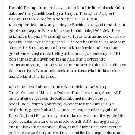
Donald Trump, İran’daki savaştan bıkan bir lider olarak Küba
hükümetine yönelik baskıyı artırıyor. Trump ve Dışişleri
Bakanı Marco Rubio’nun sert tavırları, ABD’nin
Karayipler’deki bu komşu adaya yönelik olası işgal tehditlerini
gündeme taşıyor. Böyle bir askeri müdahale, 1962’deki füze
krizinden bu yana Washington ve Havana arasındaki en büyük
gerginlik olarak tarihe geçebilir. Askeri hazırlıklar ise aylardır
sürmekte; Şubat ayından bu yana Küba kıyılarında yapılan
gözetleme uçuşlarında belirgin bir artış gözlemleniyor. ABD
donanmasının büyük bir kısmı hala İran çevresinde
konuşlanmışken, Trump yönetimi Küba’yı abluka altına almaya
devam ediyor. Ekonomik baskının artmasıyla birlikte askeri
hazırlıklar da hız kazandı.
Küba’nın hedef alınmasının arkasındaki temel sebep,
Trump’ın kendi “Monroe Doktrini”ni oluşturma çabası. ABD,
bu strateji çerçevesinde Küba hükümetini devirmeyi
hedefliyor. Trump yönetimi, ekonomik yaptırımlarla işe
başlarken, geçen hafta Havana’ya ek yaptırımlar uygulandı.
Küba Dışişleri Bakanı bu yaptırımları soykırım niteliğinde bir
toplu cezalandırma olarak nitelendirdi. ABD’nin uyguladığı
enerji ablukası nedeniyle Küba, temel hizmetleri dahi yerine
getirmekte zorlanıyor; elektrik kesintileri sıklaşmış durumda.