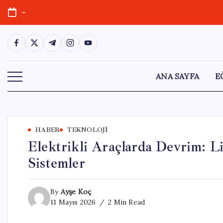
Skip
-
to
content
https://www.facebook.com/
https://twitter.com/
https://t.me/
https://www.instagram.com/
https://youtube.com/
ANA SAYFA
E
HABER
TEKNOLOJI
Elektrikli Araçlarda Devrim: 
Sistemler
By
Ayşe Koç
11 Mayıs 2026
2 Min Read