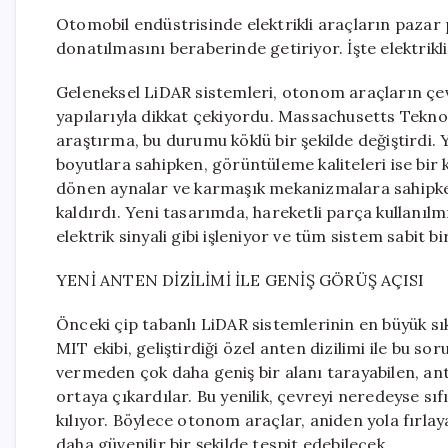
Otomobil endüstrisinde elektrikli araçların pazar pa
donatılmasını beraberinde getiriyor. İşte elektrikli
Geleneksel LiDAR sistemleri, otonom araçların çevr
yapılarıyla dikkat çekiyordu. Massachusetts Teknol
araştırma, bu durumu köklü bir şekilde değiştirdi.
boyutlara sahipken, görüntüleme kaliteleri ise bir 
dönen aynalar ve karmaşık mekanizmalara sahipk
kaldırdı. Yeni tasarımda, hareketli parça kullanılmı
elektrik sinyali gibi işleniyor ve tüm sistem sabit bi
YENİ ANTEN DİZİLİMİ İLE GENİŞ GÖRÜŞ AÇISI
Önceki çip tabanlı LiDAR sistemlerinin en büyük sık
MIT ekibi, geliştirdiği özel anten dizilimi ile bu s
vermeden çok daha geniş bir alanı tarayabilen, an
ortaya çıkardılar. Bu yenilik, çevreyi neredeyse sı
kılıyor. Böylece otonom araçlar, aniden yola fırlay
daha güvenilir bir şekilde tespit edebilecek.