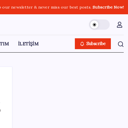
o our newsletter & never miss our best posts.
Subscribe Now!
TIM
İLETİŞİM
Subscribe
SON YAZILAR
ı
LGS ek tercih 1. nakil başvuruları ne zaman
bitiyor? LGS 2. nakil başvuruları ne zaman?