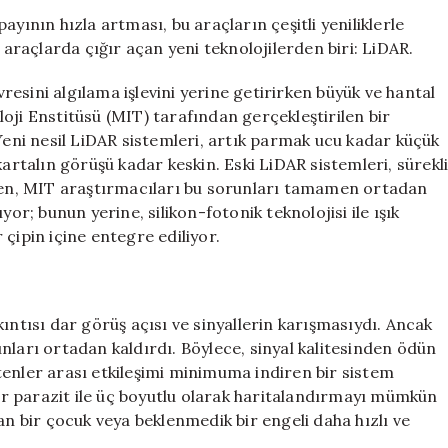
Teknolojisi
yının hızla artması, bu araçların çeşitli yeniliklerle
ile
 araçlarda çığır açan yeni teknolojilerden biri: LiDAR.
Görünmez
Sistemler
esini algılama işlevini yerine getirirken büyük ve hantal
için
oji Enstitüsü (MIT) tarafından gerçekleştirilen bir
 Yeni nesil LiDAR sistemleri, artık parmak ucu kadar küçük
kartalın görüşü kadar keskin. Eski LiDAR sistemleri, sürekl
en, MIT araştırmacıları bu sorunları tamamen ortadan
yor; bunun yerine, silikon-fotonik teknolojisi ile ışık
r çipin içine entegre ediliyor.
ıntısı dar görüş açısı ve sinyallerin karışmasıydı. Ancak
orunları ortadan kaldırdı. Böylece, sinyal kalitesinden ödün
tenler arası etkileşimi minimuma indiren bir sistem
fır parazit ile üç boyutlu olarak haritalandırmayı mümkün
an bir çocuk veya beklenmedik bir engeli daha hızlı ve