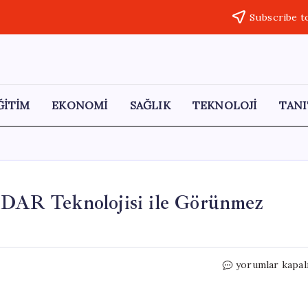
Subscribe t
ĞİTİM
EKONOMİ
SAĞLIK
TEKNOLOJİ
TANI
LiDAR Teknolojisi ile Görünmez
Elektrikli
yorumlar kapal
Araçlarda
Devrim:
LiDAR