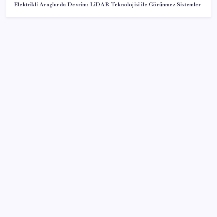
Elektrikli Araçlarda Devrim: LiDAR Teknolojisi ile Görünmez Sistemler
SON YAZILAR
ABD’de gümrük vergisi krizi yargıya taşındı: 25
eyaletten Trump yönetimine dev dava
Anne sütü bebeğin ilk aşısı: ‘İlk 6 ay su vermeyin’
uyarısı
Google Pixel 11 Serisi Sızdırıldı: İşte Özellikler
Altın, dolar veya konut değil: Yatırımcıların yeni
rotası belli oldu