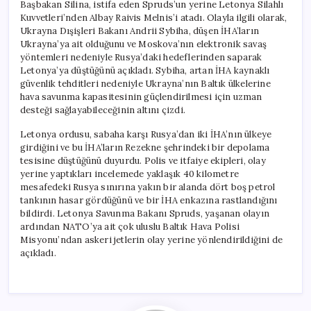
Başbakan Silina, istifa eden Spruds’un yerine Letonya Silahlı
Kuvvetleri’nden Albay Raivis Melnis’i atadı. Olayla ilgili olarak,
Ukrayna Dışişleri Bakanı Andrii Sybiha, düşen İHA’ların
Ukrayna’ya ait olduğunu ve Moskova’nın elektronik savaş
yöntemleri nedeniyle Rusya’daki hedeflerinden saparak
Letonya’ya düştüğünü açıkladı. Sybiha, artan İHA kaynaklı
güvenlik tehditleri nedeniyle Ukrayna’nın Baltık ülkelerine
hava savunma kapasitesinin güçlendirilmesi için uzman
desteği sağlayabileceğinin altını çizdi.
Letonya ordusu, sabaha karşı Rusya’dan iki İHA’nın ülkeye
girdiğini ve bu İHA’ların Rezekne şehrindeki bir depolama
tesisine düştüğünü duyurdu. Polis ve itfaiye ekipleri, olay
yerine yaptıkları incelemede yaklaşık 40 kilometre
mesafedeki Rusya sınırına yakın bir alanda dört boş petrol
tankının hasar gördüğünü ve bir İHA enkazına rastlandığını
bildirdi. Letonya Savunma Bakanı Spruds, yaşanan olayın
ardından NATO’ya ait çok uluslu Baltık Hava Polisi
Misyonu’ndan askeri jetlerin olay yerine yönlendirildiğini de
açıkladı.