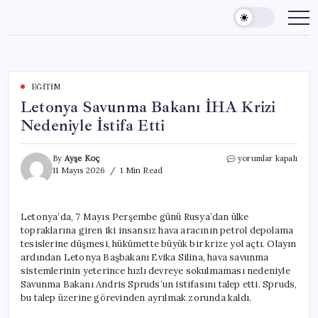
Skip
to
content
EĞITIM
Letonya Savunma Bakanı İHA Krizi
Nedeniyle İstifa Etti
Letonya
By
Ayşe Koç
yorumlar kapalı
Savunma
11 Mayıs 2026
1 Min Read
Bakanı
İHA
Krizi
Letonya’da, 7 Mayıs Perşembe günü Rusya’dan ülke
Nedeniyle
topraklarına giren iki insansız hava aracının petrol depolama
İstifa
Etti
tesislerine düşmesi, hükümette büyük bir krize yol açtı. Olayın
için
ardından Letonya Başbakanı Evika Silina, hava savunma
sistemlerinin yeterince hızlı devreye sokulmaması nedeniyle
Savunma Bakanı Andris Spruds’un istifasını talep etti. Spruds,
bu talep üzerine görevinden ayrılmak zorunda kaldı.