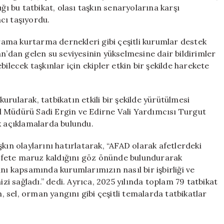
İlden
ğı bu tatbikat, olası taşkın senaryolarına karşı
1200
cı taşıyordu.
Personel
Görevde
arama kurtarma dernekleri gibi çeşitli kurumlar destek
için
an’dan gelen su seviyesinin yükselmesine dair bildirimler
ecek taşkınlar için ekipler etkin bir şekilde harekete
rularak, tatbikatın etkili bir şekilde yürütülmesi
l Müdürü Sadi Ergin ve Edirne Vali Yardımcısı Turgut
k açıklamalarda bulundu.
kın olaylarını hatırlatarak, “AFAD olarak afetlerdeki
r afete maruz kaldığını göz önünde bulundurarak
nı kapsamında kurumlarımızın nasıl bir işbirliği ve
 sağladı.” dedi. Ayrıca, 2025 yılında toplam 79 tatbikat
m, sel, orman yangını gibi çeşitli temalarda tatbikatlar