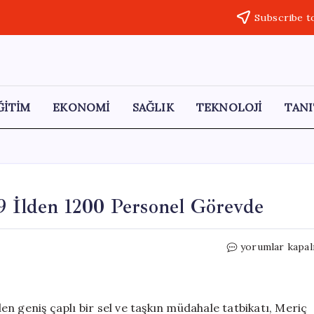
Subscribe t
ĞİTİM
EKONOMİ
SAĞLIK
TEKNOLOJİ
TANI
 9 İlden 1200 Personel Görevde
Meriç
yorumlar kapal
Nehri’nde
Sel
Tatbikatı:
9
n geniş çaplı bir sel ve taşkın müdahale tatbikatı, Meriç