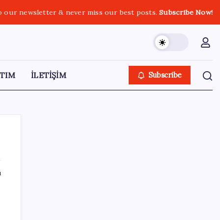
o our newsletter & never miss our best posts.
Subscribe Now!
TIM
İLETİŞİM
Subscribe
ı
SON YAZILAR
Pezeşkiyan: Teslim olmaya zorlanırsak
savaşırız, boyun eğmeyiz