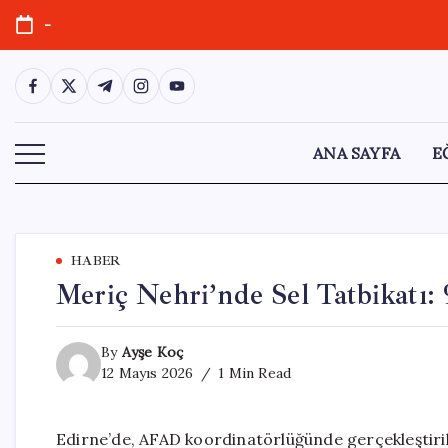
Skip
-
to
content
https://www.facebook.com/
https://twitter.com/
https://t.me/
https://www.instagram.com/
https://youtube.com/
ANA SAYFA
E
HABER
Meriç Nehri’nde Sel Tatbikatı:
By
Ayşe Koç
12 Mayıs 2026
1 Min Read
Edirne’de, AFAD koordinatörlüğünde gerçekleştirile