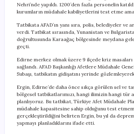
Nehri’nde yapıldı. 1200’den fazla personelin katıldı
kurumların müdahale kabiliyetlerini test etme ama
Tatbikata AFAD’ın yanı sıra, polis, belediyeler ve 
verdi. Tatbikat sırasında, Yunanistan ve Bulgarist
doğrultusunda Karaağaç bölgesinde meydana gelebil
geçti.
Edirne merkez olmak üzere 9 ilçede kriz masaları ku
sağlandı. AFAD Başkanlığı Afetlere Müdahale Gene
Subaşı, tatbikatın gidişatını yerinde gözlemleyere
Ergin, Edirne’de daha önce sıkça görülen sel ve taş
bölgesel tatbikatlarımızı, hangi ilimizin hangi tü
planlıyoruz. Bu tatbikat, Türkiye Afet Müdahale Pla
müdahale kapasitesine sahip olduğunu test etmemizi
gerçekleştirildiğini belirten Ergin, bu yıl da depre
yapmayı planladıklarını ifade etti.