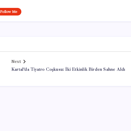
Follow Me
Next
Kartal’da Tiyatro Coşkusu: İki Etkinlik Birden Sahne Aldı
Office Lisans Satın Al