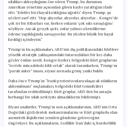
silahları alıkoyduğunu öne süren Trump, bu durumun
Amerikan yönetimi açısından güven kaybı yarattığını ifade
etti. “Kürtler bizi hayal kırıklığına uğrattı” diyen Trump, şu
sözleri sarf etti: “Hep alıyorlar, alıyorlar, alıyorlar… Kongre’de
çok iyi bir itibarları var, herkes onların ‘çok sıkı savaştığını’
söylüyor. Ancak gerçek şu ki, onlar yalnızca kendilerine
ödeme yapıldığında savaşıyorlar. Bu yüzden büyük bir hayal
kırıklığı içindeyim.”
Trump’ın bu açıklamaları, ABD’nin dış politikasındaki Kürtlere
yönelik stratejik yaklaşımındaki tutarsızlıkları bir kez daha
gözler önüne serdi. Kongre üyeleri, bölgedeki Kürt gruplarını
“terörle mücadelede kilit ortak” olarak tanımlarken, Trump’ın
“paralı asker” iması, siyasi arenada geniş yankı buldu.
Daha önce Trump’ın “İranlı protestoculara ulaşacak silahların
alıkonulması” suçlamaları, bölgedeki Kürt temsilcileri
tarafından reddedilmişti. Kürt gruplar, ABD’den bu amaçla
herhangi bir silah sevkiyatı almadıklarını bildirmişti.
Siyasi analistler, Trump’ın son açıklamalarının, ABD’nin Orta
Doğu’daki gizli destek mekanizmalarını ve Kürt gruplarla olan
asimetrik ilişkilerini yeniden gündeme getireceğini
öngörüyor. Bu açıklamaların, özellikle İran’daki iç hareketlilik