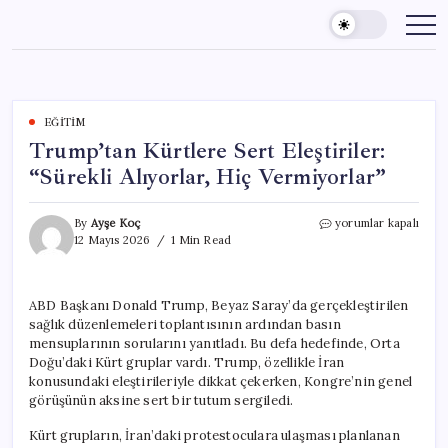
Skip
to
content
EĞITIM
Trump’tan Kürtlere Sert Eleştiriler:
“Sürekli Alıyorlar, Hiç Vermiyorlar”
Trump’tan
By
Ayşe Koç
yorumlar kapalı
Kürtlere
12 Mayıs 2026
1 Min Read
Sert
Eleştiriler:
“Sürekli
ABD Başkanı Donald Trump, Beyaz Saray’da gerçekleştirilen
Alıyorlar,
sağlık düzenlemeleri toplantısının ardından basın
Hiç
Vermiyorlar”
mensuplarının sorularını yanıtladı. Bu defa hedefinde, Orta
için
Doğu’daki Kürt gruplar vardı. Trump, özellikle İran
konusundaki eleştirileriyle dikkat çekerken, Kongre’nin genel
görüşünün aksine sert bir tutum sergiledi.
Kürt grupların, İran’daki protestoculara ulaşması planlanan