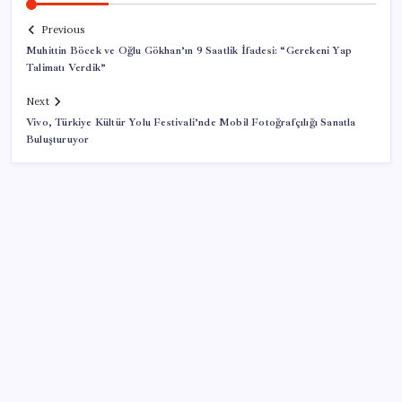
Previous
Muhittin Böcek ve Oğlu Gökhan’ın 9 Saatlik İfadesi: “Gerekeni Yap
Talimatı Verdik”
Next
Vivo, Türkiye Kültür Yolu Festivali’nde Mobil Fotoğrafçılığı Sanatla
Buluşturuyor
SON YAZILAR
LGS ek tercih 1. nakil başvuruları ne zaman bitiyor?
LGS 2. nakil başvuruları ne zaman?