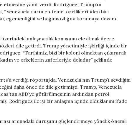
Savunacağız”
de etmesine yanıt verdi. Rodriguez, Trump’ın
için
 “Venezuelalıların en temel özelliklerinden biri
nü, egemenliğini ve bağımsızlığını korumaya devam
i üzerindeki anlaşmazlık konusunu ele almak üzere
leri dile getirdi. Trump yönetimiyle işbirliği içinde bir
driguez, “Tarihimiz, bizi bir koloni olmaktan çıkararak
kadın ve erkeklerin zaferleriyle doludur” şeklinde
s’a verdiği röportajda, Venezuela’nın Trump’ı sevdiğini
steğini daha önce de dile getirmişti. Trump, Venezuela
acas’tan ABD’ye götürülmesinin ardından petrol
miş, Rodriguez ile iyi bir anlaşma içinde olduklarını ifade
rarası arenadaki duruşunu güçlendirmeye yönelik önemli