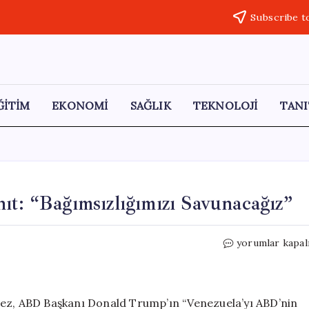
Subscribe t
ĞİTİM
EKONOMİ
SAĞLIK
TEKNOLOJİ
TANI
ıt: “Bağımsızlığımızı Savunacağız”
Venezuela’dan
yorumlar kapal
Trump’a
Sert
Yanıt:
“Bağımsızlığımı
uez, ABD Başkanı Donald Trump’ın “Venezuela’yı ABD’nin