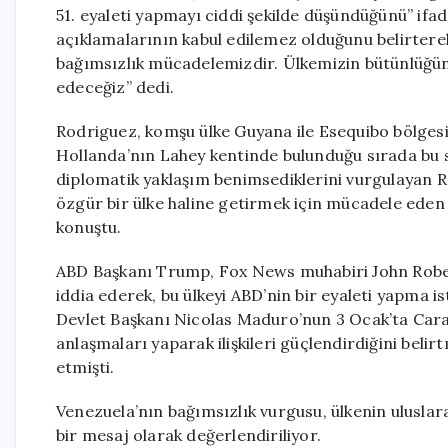
51. eyaleti yapmayı ciddi şekilde düşündüğünü” ifa
açıklamalarının kabul edilemez olduğunu belirterek,
bağımsızlık mücadelemizdir. Ülkemizin bütünlüğü
edeceğiz” dedi.
Rodriguez, komşu ülke Guyana ile Esequibo bölges
Hollanda’nın Lahey kentinde bulunduğu sırada bu söz
diplomatik yaklaşım benimsediklerini vurgulayan Ro
özgür bir ülke haline getirmek için mücadele eden 
konuştu.
ABD Başkanı Trump, Fox News muhabiri John Robert
iddia ederek, bu ülkeyi ABD’nin bir eyaleti yapma i
Devlet Başkanı Nicolas Maduro’nun 3 Ocak’ta Car
anlaşmaları yaparak ilişkileri güçlendirdiğini belirt
etmişti.
Venezuela’nın bağımsızlık vurgusu, ülkenin ulusla
bir mesaj olarak değerlendiriliyor.