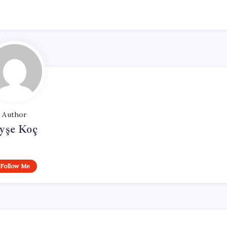
Author
yşe Koç
Follow Me