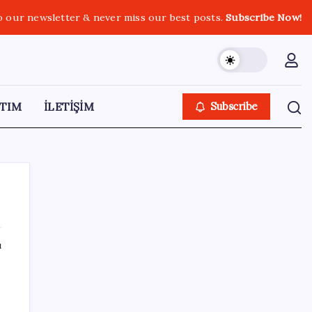
o our newsletter & never miss our best posts.
Subscribe Now!
TIM
İLETİŞİM
Subscribe
ı
SON YAZILAR
ABD’de gümrük vergisi krizi yargıya taşındı:
zı
25 eyaletten Trump yönetimine dev dava