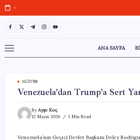
Skip
-
to
content
https://www.facebook.com/
https://twitter.com/
https://t.me/
https://www.instagram.com/
https://youtube.com/
ANA SAYFA
E
EĞITIM
Venezuela’dan Trump’a Sert Yan
By
Ayşe Koç
12 Mayıs 2026
1 Min Read
Venezuela’nın Geçici Devlet Başkanı Delcy Rodrig