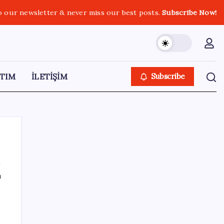
o our newsletter & never miss our best posts.
Subscribe Now!
TIM
İLETİŞİM
Subscribe
ı
SON YAZILAR
Telif baskısı sonuç verdi: Suno şarkılarına
dijital imza geliyor