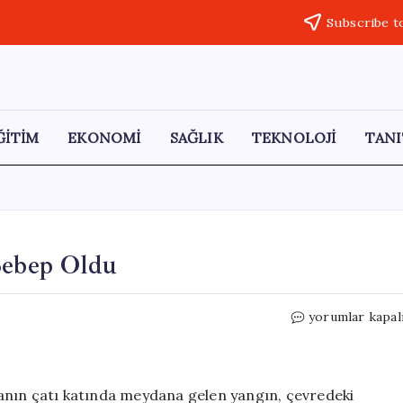
Subscribe t
ĞİTİM
EKONOMİ
SAĞLIK
TEKNOLOJİ
TANI
Sebep Oldu
Darıca’da
yorumlar kapal
Çatı
Yangını
Paniğe
Sebep
binanın çatı katında meydana gelen yangın, çevredeki