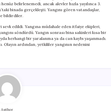
Oldu
 henüz belirlenemedi, ancak alevler hızla yayılınca 3.
için
kak’taki binada gerçekleşti. Yangını gören vatandaşlar,
 bildirdiler.
ri sevk edildi. Yangına müdahale eden itfaiye ekipleri,
 yangını söndürdü. Yangın sonrası bina sakinleri kısa bir
olayda herhangi bir yaralanma ya da can kaybı yaşanmadı.
ı. Olayın ardından, yetkililer yangının nedenini
Author