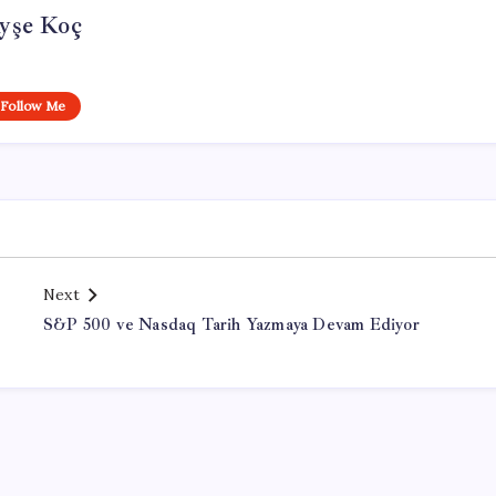
yşe Koç
Follow Me
Next
S&P 500 ve Nasdaq Tarih Yazmaya Devam Ediyor