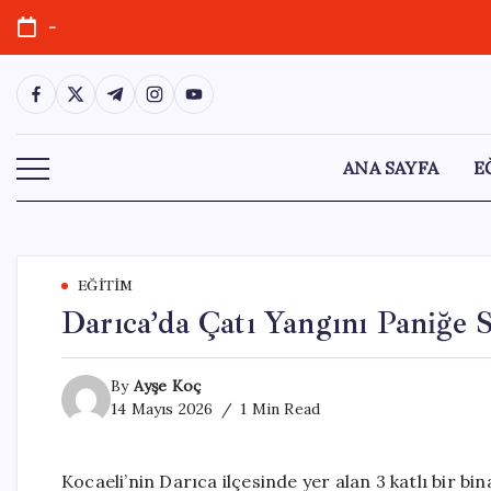
Skip
-
to
content
https://www.facebook.com/
https://twitter.com/
https://t.me/
https://www.instagram.com/
https://youtube.com/
ANA SAYFA
E
EĞITIM
Darıca’da Çatı Yangını Paniğe 
By
Ayşe Koç
14 Mayıs 2026
1 Min Read
Kocaeli’nin Darıca ilçesinde yer alan 3 katlı bir 