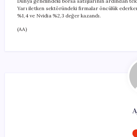
Dünya genelindeki borsa satışlarının ardından tek
Yarı iletken sektöründeki firmalar öncülük ederk
%1,4 ve Nvidia %2,3 değer kazandı.
(AA)
A