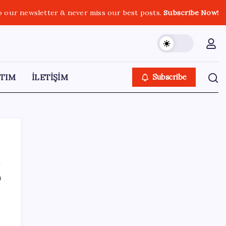
o our newsletter & never miss our best posts.
Subscribe Now!
TIM
İLETİŞİM
Subscribe
ı
SON YAZILAR
LGS ek tercih 1. nakil başvuruları ne zaman
bitiyor? LGS 2. nakil başvuruları ne zaman?