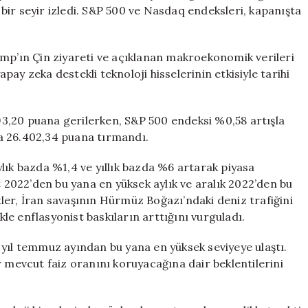
Yazmaya
k bir seyir izledi. S&P 500 ve Nasdaq endeksleri, kapanışta
Devam
Ediyor
için
ump’ın Çin ziyareti ve açıklanan makroekonomik verileri
ay zeka destekli teknoloji hisselerinin etkisiyle tarihi
3,20 puana gerilerken, S&P 500 endeksi %0,58 artışla
a 26.402,34 puana tırmandı.
lık bazda %1,4 ve yıllık bazda %6 artarak piyasa
t 2022’den bu yana en yüksek aylık ve aralık 2022’den bu
stler, İran savaşının Hürmüz Boğazı’ndaki deniz trafiğini
ikle enflasyonist baskıların arttığını vurguladı.
en yıl temmuz ayından bu yana en yüksek seviyeye ulaştı.
r mevcut faiz oranını koruyacağına dair beklentilerini