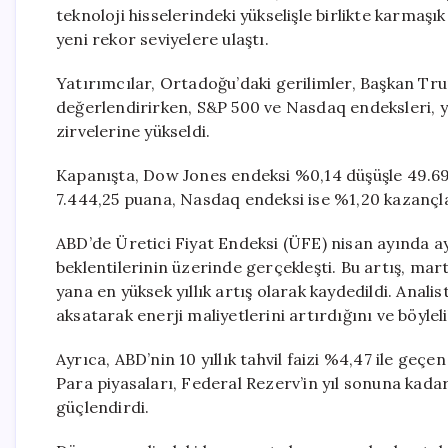
teknoloji hisselerindeki yükselişle birlikte karmaşı
yeni rekor seviyelere ulaştı.
Yatırımcılar, Ortadoğu’daki gerilimler, Başkan Tr
değerlendirirken, S&P 500 ve Nasdaq endeksleri, yap
zirvelerine yükseldi.
Kapanışta, Dow Jones endeksi %0,14 düşüşle 49.69
7.444,25 puana, Nasdaq endeksi ise %1,20 kazançl
ABD’de Üretici Fiyat Endeksi (ÜFE) nisan ayında ay
beklentilerinin üzerinde gerçekleşti. Bu artış, mar
yana en yüksek yıllık artış olarak kaydedildi. Anali
aksatarak enerji maliyetlerini artırdığını ve böylel
Ayrıca, ABD’nin 10 yıllık tahvil faizi %4,47 ile geç
Para piyasaları, Federal Rezerv’in yıl sonuna kada
güçlendirdi.