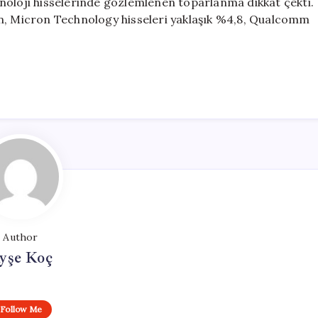
noloji hisselerinde gözlemlenen toparlanma dikkat çekti.
en, Micron Technology hisseleri yaklaşık %4,8, Qualcomm
Author
yşe Koç
Follow Me