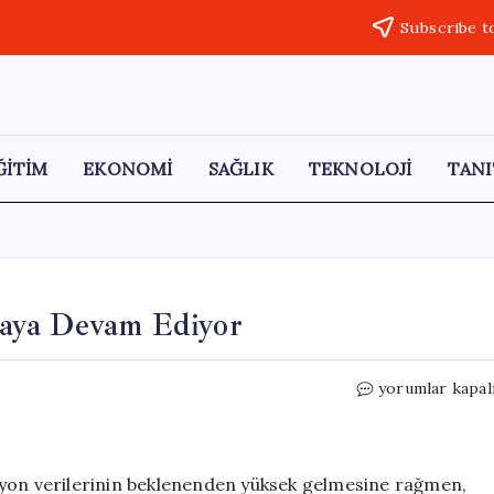
Subscribe t
ĞİTİM
EKONOMİ
SAĞLIK
TEKNOLOJİ
TANI
aya Devam Ediyor
S&P
yorumlar kapal
500
ve
Nasdaq
Tarih
syon verilerinin beklenenden yüksek gelmesine rağmen,