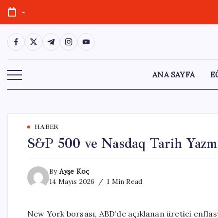
Skip
-
to
content
https://www.facebook.com/
https://twitter.com/
https://t.me/
https://www.instagram.com/
https://youtube.com/
ANA SAYFA
E
HABER
S&P 500 ve Nasdaq Tarih Yazm
By
Ayşe Koç
14 Mayıs 2026
1 Min Read
New York borsası, ABD’de açıklanan üretici enfla