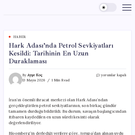
Skip
to
content
HABER
Hark Adası’nda Petrol Sevkiyatları
Kesildi: Tarihinin En Uzun
Duraklaması
Hark
By
Ayşe Koç
yorumlar kapalı
Adası’nda
13 Mayıs 2026
1 Min Read
Petrol
Sevkiyatları
Kesildi:
İran’ın önemli ihracat merkezi olan Hark Adası’ndan
Tarihinin
gerçekleştirilen petrol sevkiyatlarının, son birkaç gündür
En
Uzun
tamamen durduğu bildirildi. Bu durum, savaşın başlangıcından
Duraklaması
itibaren kaydedilen en uzun süreli kesinti olarak
için
değerlendiriliyor.
Bloomberg’in derlediği verilere göre, Avrupa’dan alınan uydu