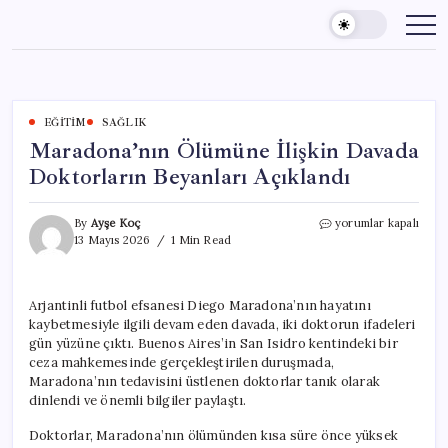
Skip
to
content
EĞITIM
SAĞLIK
Maradona’nın Ölümüne İlişkin Davada
Doktorların Beyanları Açıklandı
Maradona’nın
By
Ayşe Koç
yorumlar kapalı
Ölümüne
13 Mayıs 2026
1 Min Read
İlişkin
Davada
Doktorların
Arjantinli futbol efsanesi Diego Maradona’nın hayatını
Beyanları
kaybetmesiyle ilgili devam eden davada, iki doktorun ifadeleri
Açıklandı
için
gün yüzüne çıktı. Buenos Aires’in San Isidro kentindeki bir
ceza mahkemesinde gerçekleştirilen duruşmada,
Maradona’nın tedavisini üstlenen doktorlar tanık olarak
dinlendi ve önemli bilgiler paylaştı.
Doktorlar, Maradona’nın ölümünden kısa süre önce yüksek