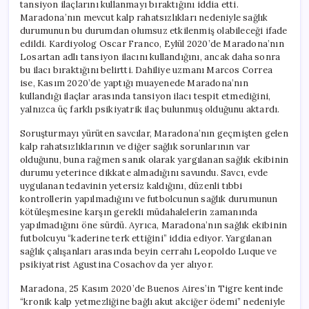
tansiyon ilaçlarını kullanmayı bıraktığını iddia etti.
Maradona’nın mevcut kalp rahatsızlıkları nedeniyle sağlık
durumunun bu durumdan olumsuz etkilenmiş olabileceği ifade
edildi. Kardiyolog Oscar Franco, Eylül 2020’de Maradona’nın
Losartan adlı tansiyon ilacını kullandığını, ancak daha sonra
bu ilacı bıraktığını belirtti. Dahiliye uzmanı Marcos Correa
ise, Kasım 2020’de yaptığı muayenede Maradona’nın
kullandığı ilaçlar arasında tansiyon ilacı tespit etmediğini,
yalnızca üç farklı psikiyatrik ilaç bulunmuş olduğunu aktardı.
Soruşturmayı yürüten savcılar, Maradona’nın geçmişten gelen
kalp rahatsızlıklarının ve diğer sağlık sorunlarının var
olduğunu, buna rağmen sanık olarak yargılanan sağlık ekibinin
durumu yeterince dikkate almadığını savundu. Savcı, evde
uygulanan tedavinin yetersiz kaldığını, düzenli tıbbi
kontrollerin yapılmadığını ve futbolcunun sağlık durumunun
kötüleşmesine karşın gerekli müdahalelerin zamanında
yapılmadığını öne sürdü. Ayrıca, Maradona’nın sağlık ekibinin
futbolcuyu “kaderine terk ettiğini” iddia ediyor. Yargılanan
sağlık çalışanları arasında beyin cerrahı Leopoldo Luque ve
psikiyatrist Agustina Cosachov da yer alıyor.
Maradona, 25 Kasım 2020’de Buenos Aires’in Tigre kentinde
“kronik kalp yetmezliğine bağlı akut akciğer ödemi” nedeniyle