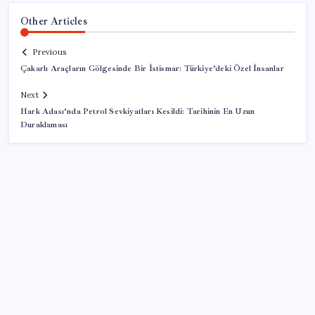
Other Articles
Previous
Çakarlı Araçların Gölgesinde Bir İstismar: Türkiye’deki Özel İnsanlar
Next
Hark Adası’nda Petrol Sevkiyatları Kesildi: Tarihinin En Uzun
Duraklaması
SON YAZILAR
MEB 2026-2027 ortaokul kayıtları ne zaman